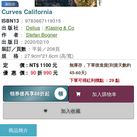
滿額折
Curves California
ISBN13
：
9783667119315
出版社
：
Delius
;
Klasing & Co
作者
：
Stefan Bogner
出版日
：
2020/02/10
裝訂／頁數
：
平裝／208頁
規格
：
27.9cm*21.6cm (高/寬)
定價
：NT$ 1100 元
無庫存，下單後進貨(到貨天數約
優惠價
：
90
折
990
元
45-60天)
下單可得紅利積點 ：29 點
領券後再享88折起
領
加入購物車
加入收藏
商品簡介