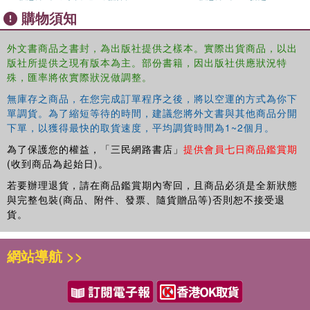
購物須知
外文書商品之書封，為出版社提供之樣本。實際出貨商品，以出
版社所提供之現有版本為主。部份書籍，因出版社供應狀況特
殊，匯率將依實際狀況做調整。
無庫存之商品，在您完成訂單程序之後，將以空運的方式為你下
單調貨。為了縮短等待的時間，建議您將外文書與其他商品分開
下單，以獲得最快的取貨速度，平均調貨時間為1~2個月。
為了保護您的權益，「三民網路書店」
提供會員七日商品鑑賞期
(收到商品為起始日)。
若要辦理退貨，請在商品鑑賞期內寄回，且商品必須是全新狀態
與完整包裝(商品、附件、發票、隨貨贈品等)否則恕不接受退
貨。
網站導航 >>