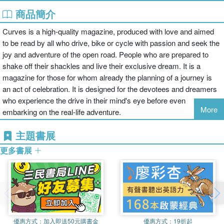
商品簡介
Curves is a high-quality magazine, produced with love and aimed
to be read by all who drive, bike or cycle with passion and seek the
joy and adventure of the open road. People who are prepared to
shake off their shackles and live their exclusive dream. It is a
magazine for those for whom already the planning of a journey is
an act of celebration. It is designed for the devotees and dreamers
who experience the drive in their mind's eye before even
More
embarking on the real-life adventure.
主題書展
更多書展
優惠方式：
加入即送50元購書金
優惠方式：
19折起