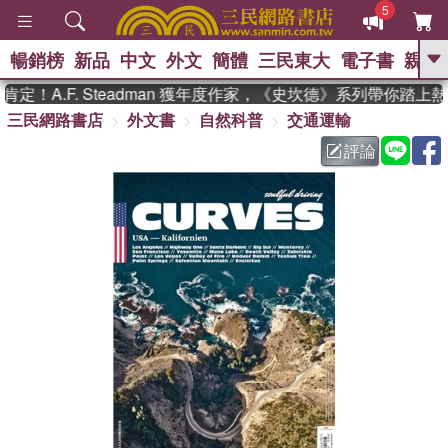
5
暢銷榜
新品
中文
外文
簡體
三民東大
電子書
親子
GO
！A.F. Steadman 獲年度作家，《史坎德》系列帶你踏上熱
三民網路書店
外文書
自然科普
交通運輸
、
熱搜：
東野圭吾
高希均教授回憶錄
、
、
、
The Odyssey
父親節
如果歷
評論
、
、
史是一群喵
暑期推薦
國際布克
、
、
獎 臺灣漫遊錄
方念華
台灣的李
、
、
登輝時代
數學女孩：黎曼猜想
偉大的迷走神經