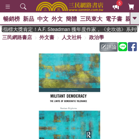
5
暢銷榜
新品
中文
外文
簡體
三民東大
電子書
親子
GO
標大獎肯定！A.F. Steadman 獲年度作家，《史坎德》系列
三民網路書店
外文書
人文社科
政治學
、
熱搜：
東野圭吾
高希均教授回憶錄
、
、
、
The Odyssey
父親節
如果歷
評論
、
、
史是一群喵
暑期推薦
國際布克
、
、
獎 臺灣漫遊錄
方念華
台灣的李
、
、
登輝時代
數學女孩：黎曼猜想
偉大的迷走神經