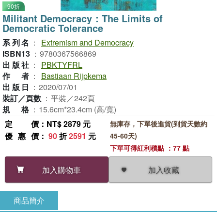
90折
Militant Democracy：The Limits of
Democratic Tolerance
系列名
：
Extremism and Democracy
ISBN13
：
9780367566869
出版社
：
PBKTYFRL
作者
：
Bastiaan Rijpkema
出版日
：
2020/07/01
裝訂／頁數
：
平裝／242頁
規格
：
15.6cm*23.4cm (高/寬)
定價
：NT$ 2879 元
無庫存，下單後進貨(到貨天數約
優惠價
：
90
折
2591
元
45-60天)
下單可得紅利積點 ：77 點
加入收藏
加入購物車
商品簡介