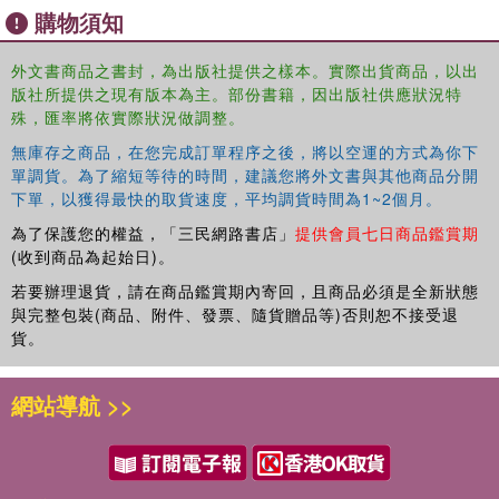
of the judge, the legal design and effectiveness of party
購物須知
bans, and the national and supranational procedural
safeguards that can safeguard the careful application of
外文書商品之書封，為出版社提供之樣本。實際出貨商品，以出
militant democracy instruments.
版社所提供之現有版本為主。部份書籍，因出版社供應狀況特
殊，匯率將依實際狀況做調整。
Militant Democracy
無庫存之商品，在您完成訂單程序之後，將以空運的方式為你下
seamlessly combines political philosophy, political science
單調貨。為了縮短等待的時間，建議您將外文書與其他商品分開
and constitutional law to offer a new perspective on
下單，以獲得最快的取貨速度，平均調貨時間為1~2個月。
democratic self-defence. This book is essential reading for
為了保護您的權益，「三民網路書店」
提供會員七日商品鑑賞期
scholars and students of political theory, jurisprudence,
(收到商品為起始日)。
democracy, extremism and the history of ideas.
若要辦理退貨，請在商品鑑賞期內寄回，且商品必須是全新狀態
與完整包裝(商品、附件、發票、隨貨贈品等)否則恕不接受退
貨。
網站導航 >>