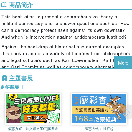
商品簡介
This book aims to present a comprehensive theory of
militant democracy and to answer questions such as: How
can a democracy protect itself against its own downfall?
And when is intervention against antidemocrats justified?
Against the backdrop of historical and current examples,
this book examines a variety of theories from philosophers
and legal scholars such as Karl Loewenstein, Karl Popper
More
and Carl Schmitt as well as contemporary alternatives. It
compares their interpretations of democracy and militant
主題書展
democracy, discusses how helpful these references are,
更多書展
and introduces two largely forgotten theorists to the
militant democracy debate: George van den Bergh and
Milan Markovitch.
Militant Democracy
then sets out to
build a novel theory of democratic self-defence on the
basis of democracys capacity for self-correction. In doing
so, it addresses the more classic and current criticisms of
the concept, while paying specific attention to the position
優惠方式：
加入即送50元購書金
優惠方式：
19折起