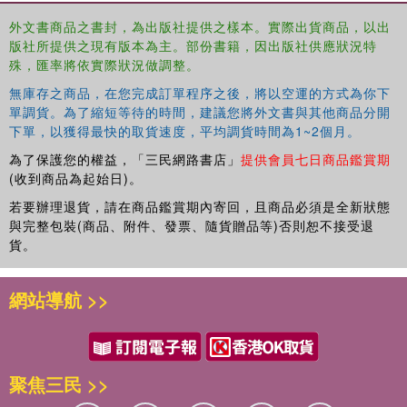
外文書商品之書封，為出版社提供之樣本。實際出貨商品，以出
版社所提供之現有版本為主。部份書籍，因出版社供應狀況特
殊，匯率將依實際狀況做調整。
無庫存之商品，在您完成訂單程序之後，將以空運的方式為你下
單調貨。為了縮短等待的時間，建議您將外文書與其他商品分開
下單，以獲得最快的取貨速度，平均調貨時間為1~2個月。
為了保護您的權益，「三民網路書店」
提供會員七日商品鑑賞期
(收到商品為起始日)。
若要辦理退貨，請在商品鑑賞期內寄回，且商品必須是全新狀態
與完整包裝(商品、附件、發票、隨貨贈品等)否則恕不接受退
貨。
網站導航 >>
聚焦三民 >>