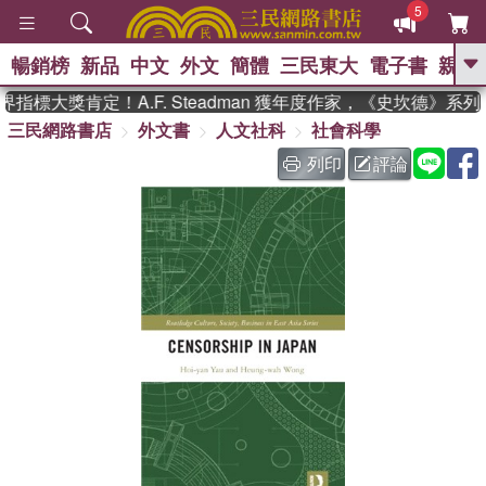
5
暢銷榜
新品
中文
外文
簡體
三民東大
電子書
親子
GO
指標大獎肯定！A.F. Steadman 獲年度作家，《史坎德》系
三民網路書店
外文書
人文社科
社會科學
、
、
熱搜：
東野圭吾
The Odyssey
、
、
父親節
如果歷史是一群喵
暑期
列印
評論
、
、
推薦
國際布克獎 臺灣漫遊錄
方
、
、
念華
台灣的李登輝時代
數學女
、
孩：黎曼猜想
偉大的迷走神經