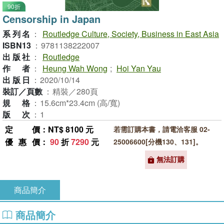
90折
Censorship in Japan
系列名
：
Routledge Culture, Society, Business in East Asia
ISBN13
：
9781138222007
出版社
：
Routledge
作者
：
Heung Wah Wong
;
Hoi Yan Yau
出版日
：
2020/10/14
裝訂／頁數
：
精裝／280頁
規格
：
15.6cm*23.4cm (高/寬)
版次
：
1
定價
：NT$ 8100 元
若需訂購本書，請電洽客服 02-
優惠價
：
90
折
7290
元
25006600[分機130、131]。
無法訂購
商品簡介
商品簡介