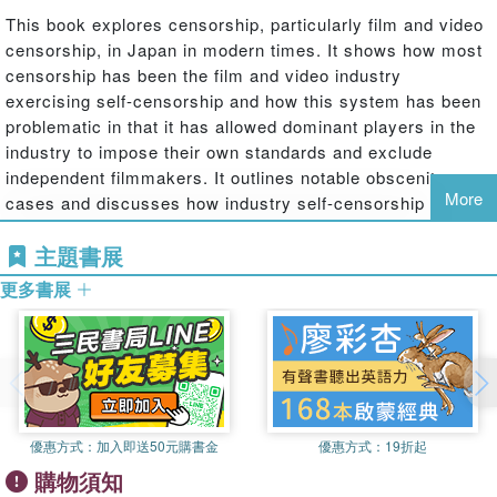
This book explores censorship, particularly film and video
censorship, in Japan in modern times. It shows how most
censorship has been the film and video industry
exercising self-censorship and how this system has been
problematic in that it has allowed dominant players in the
industry to impose their own standards and exclude
independent filmmakers. It outlines notable obscenity
More
cases and discusses how industry self-censorship bodies
have been undermined both by industry outsiders setting
主題書展
up their own alternative regimes and by the industry self-
censorship bodies themselves being prosecuted for
更多書展
obscenity. The book also examines the conflict between
the obscenity law, introduced in Meiji times when Japan
was importing Western models, and the freedom of
speech law, which was put in place by the US occupation
administration after World War II. The book concludes by
assessing the current state of censorship in Japan and
優惠方式：
加入即送50元購書金
優惠方式：
19折起
likely future developments.
購物須知