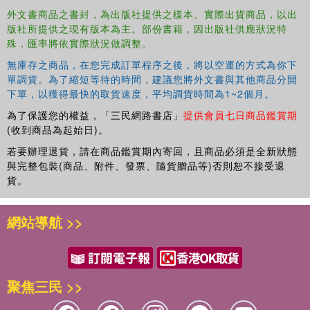
外文書商品之書封，為出版社提供之樣本。實際出貨商品，以出
版社所提供之現有版本為主。部份書籍，因出版社供應狀況特
殊，匯率將依實際狀況做調整。
無庫存之商品，在您完成訂單程序之後，將以空運的方式為你下
單調貨。為了縮短等待的時間，建議您將外文書與其他商品分開
下單，以獲得最快的取貨速度，平均調貨時間為1~2個月。
為了保護您的權益，「三民網路書店」
提供會員七日商品鑑賞期
(收到商品為起始日)。
若要辦理退貨，請在商品鑑賞期內寄回，且商品必須是全新狀態
與完整包裝(商品、附件、發票、隨貨贈品等)否則恕不接受退
貨。
網站導航 >>
聚焦三民 >>