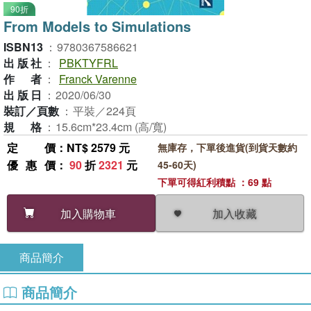
90折
From Models to Simulations
ISBN13
：
9780367586621
出版社
：
PBKTYFRL
作者
：
Franck Varenne
出版日
：
2020/06/30
裝訂／頁數
：
平裝／224頁
規格
：
15.6cm*23.4cm (高/寬)
定價
：NT$ 2579 元
無庫存，下單後進貨(到貨天數約
優惠價
：
90
折
2321
元
45-60天)
下單可得紅利積點 ：69 點
加入收藏
加入購物車
商品簡介
商品簡介