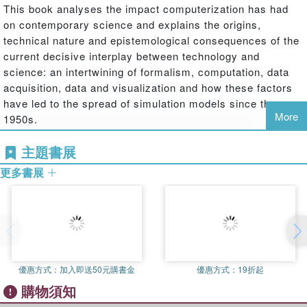
This book analyses the impact computerization has had
on contemporary science and explains the origins,
technical nature and epistemological consequences of the
current decisive interplay between technology and
science: an intertwining of formalism, computation, data
acquisition, data and visualization and how these factors
have led to the spread of simulation models since the
More
1950s.
主題書展
更多書展
Using historical, comparative and interpretative case
studies from a range of disciplines, with a particular
emphasis on the case of plant studies, the author shows
how and why computers, data treatment devices and
programming languages have occasioned a gradual but
irresistible and massive shift from mathematical models to
computer simulations.
優惠方式：
加入即送50元購書金
優惠方式：
19折起
購物須知