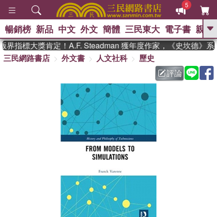
5
暢銷榜
新品
中文
外文
簡體
三民東大
電子書
親子
GO
界指標大獎肯定！A.F. Steadman 獲年度作家，《史坎德》
三民網路書店
外文書
人文社科
歷史
、
熱搜：
東野圭吾
高希均教授回憶錄
、
、
、
The Odyssey
父親節
如果歷
評論
、
、
史是一群喵
暑期推薦
國際布克
、
、
獎 臺灣漫遊錄
方念華
台灣的李
、
、
登輝時代
數學女孩：黎曼猜想
偉大的迷走神經