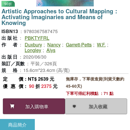
90折
Artistic Approaches to Cultural Mapping：
Activating Imaginaries and Means of
Knowing
ISBN13
：
9780367587475
出版社
：
PBKTYFRL
作者
：
Duxbury
;
Nancy
;
Garrett-Petts
;
W.F.
;
Longley
;
Alys
出版日
：
2020/06/30
裝訂／頁數
：
平裝／326頁
規格
：
15.6cm*23.4cm (高/寬)
定價
：NT$ 2639 元
無庫存，下單後進貨(到貨天數約
優惠價
：
90
折
2375
元
45-60天)
下單可得紅利積點 ：71 點
加入收藏
加入購物車
商品簡介