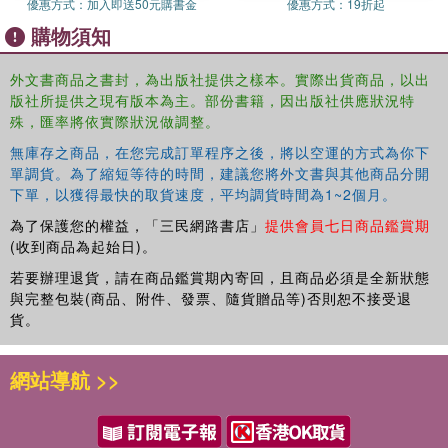
優惠方式：
加入即送50元購書金
優惠方式：
19折起
prerequisite to understanding the multi-modal interface of
購物須知
cultural mapping. The book examines how contemporary
artistic approaches can challenge conventional asset
外文書商品之書封，為出版社提供之樣本。實際出貨商品，以出
mapping by animating and honouring the local, giving
版社所提供之現有版本為主。部份書籍，因出版社供應狀況特
voice and definition to the vernacular, or recognizing the
殊，匯率將依實際狀況做調整。
notion of place as inhabited by story and history. It
explores the processes of seeing and listening and the
無庫存之商品，在您完成訂單程序之後，將以空運的方式為你下
importance of the aesthetic as a key component of
單調貨。為了縮短等待的時間，建議您將外文書與其他商品分開
下單，以獲得最快的取貨速度，平均調貨時間為1~2個月。
community self-expression and self-representation.
為了保護您的權益，「三民網路書店」
提供會員七日商品鑑賞期
(收到商品為起始日)。
若要辦理退貨，請在商品鑑賞期內寄回，且商品必須是全新狀態
與完整包裝(商品、附件、發票、隨貨贈品等)否則恕不接受退
貨。
Innovative contributions in this book champion inclusion
and experimentation, expose unacknowledged power
網站導航 >>
relations, and catalyze identity formation, through multiple
modes of artistic representation and performance. It will
be a valuable resource for individuals involved with
creative research methods, performance, and cultural