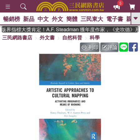
5
暢銷榜
新品
中文
外文
簡體
三民東大
電子書
親子
GO
界指標大獎肯定！A.F. Steadman 獲年度作家，《史坎德》
三民網路書店
外文書
自然科普
科學
、
、
熱搜：
東野圭吾
The Odyssey
、
、
父親節
如果歷史是一群喵
暑期
列印
評論
、
、
推薦
國際布克獎 臺灣漫遊錄
方
、
、
念華
台灣的李登輝時代
數學女
、
孩：黎曼猜想
偉大的迷走神經