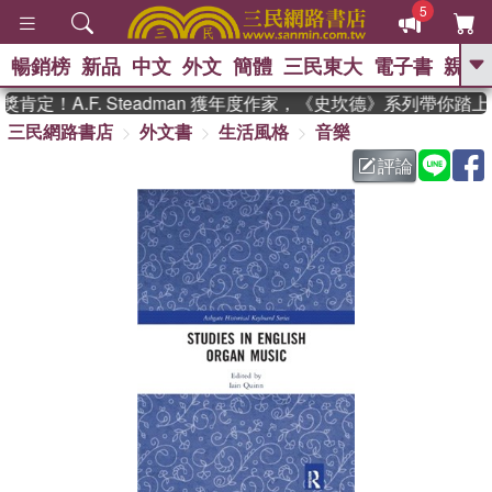
5
暢銷榜
新品
中文
外文
簡體
三民東大
電子書
親子
GO
定！A.F. Steadman 獲年度作家，《史坎德》系列帶你踏上
三民網路書店
外文書
生活風格
音樂
、
熱搜：
東野圭吾
高希均教授回憶錄
、
、
、
The Odyssey
父親節
花開錦
評論
、
、
、
繡
暑期推薦
方念華
台灣的
、
李登輝時代
數學女孩：黎曼猜想
、
、
偉大的迷走神經
如果歷史是一
、
群喵
臺灣漫遊錄