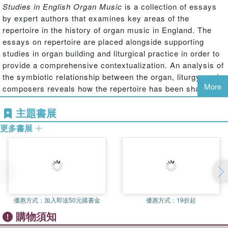
Studies in English Organ Music
is a collection of essays
by expert authors that examines key areas of the
repertoire in the history of organ music in England. The
essays on repertoire are placed alongside supporting
studies in organ building and liturgical practice in order to
provide a comprehensive contextualization. An analysis of
the symbiotic relationship between the organ, liturgy, and
More
composers reveals how the repertoire has been shaped by
these complementary areas and developed through
主題書展
history. This volume is the first collection of specialist
studies related to the field of English organ music.
更多書展
優惠方式：
加入即送50元購書金
優惠方式：
19折起
購物須知