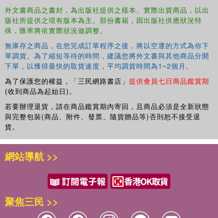
外文書商品之書封，為出版社提供之樣本。實際出貨商品，以出
版社所提供之現有版本為主。部份書籍，因出版社供應狀況特
殊，匯率將依實際狀況做調整。
無庫存之商品，在您完成訂單程序之後，將以空運的方式為你下
單調貨。為了縮短等待的時間，建議您將外文書與其他商品分開
下單，以獲得最快的取貨速度，平均調貨時間為1~2個月。
為了保護您的權益，「三民網路書店」
提供會員七日商品鑑賞期
(收到商品為起始日)。
若要辦理退貨，請在商品鑑賞期內寄回，且商品必須是全新狀態
與完整包裝(商品、附件、發票、隨貨贈品等)否則恕不接受退
貨。
網站導航 >>
聚焦三民 >>