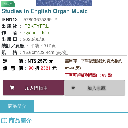
90折
Studies in English Organ Music
ISBN13
：
9780367589912
出版社
：
PBKTYFRL
作者
：
Quinn
;
Iain
出版日
：
2020/06/30
裝訂／頁數
：
平裝／310頁
規格
：
15.6cm*23.4cm (高/寬)
定價
：NT$ 2579 元
無庫存，下單後進貨(到貨天數約
優惠價
：
90
折
2321
元
45-60天)
下單可得紅利積點 ：69 點
加入收藏
加入購物車
商品簡介
商品簡介