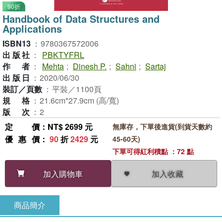
90折
Handbook of Data Structures and
Applications
ISBN13
：
9780367572006
出版社
：
PBKTYFRL
作者
：
Mehta
;
Dinesh P.
;
Sahni
;
Sartaj
出版日
：
2020/06/30
裝訂／頁數
：
平裝／1100頁
規格
：
21.6cm*27.9cm (高/寬)
版次
：
2
定價
：NT$ 2699 元
無庫存，下單後進貨(到貨天數約
優惠價
：
90
折
2429
元
45-60天)
下單可得紅利積點 ：72 點
加入收藏
加入購物車
商品簡介