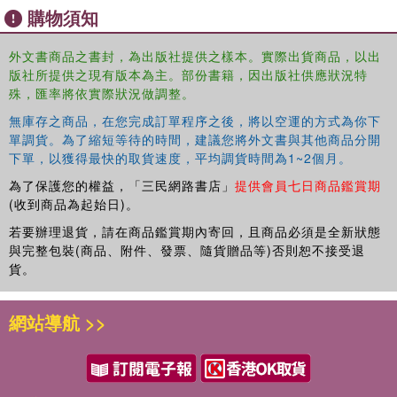
購物須知
structures that elude easy classification. The book then
addresses mechanisms and tools that were developed to
外文書商品之書封，為出版社提供之樣本。實際出貨商品，以出
facilitate the use of data structures in real programs. It
版社所提供之現有版本為主。部份書籍，因出版社供應狀況特
concludes with an examination of the applications of data
殊，匯率將依實際狀況做調整。
structures.
無庫存之商品，在您完成訂單程序之後，將以空運的方式為你下
單調貨。為了縮短等待的時間，建議您將外文書與其他商品分開
下單，以獲得最快的取貨速度，平均調貨時間為1~2個月。
為了保護您的權益，「三民網路書店」
提供會員七日商品鑑賞期
(收到商品為起始日)。
Four new chapters have been added on Bloom Filters,
若要辦理退貨，請在商品鑑賞期內寄回，且商品必須是全新狀態
Binary Decision Diagrams, Data Structures for
與完整包裝(商品、附件、發票、隨貨贈品等)否則恕不接受退
Cheminformatics, and Data Structures for Big Data
貨。
Stores, and updates have been made to other chapters
that appeared in the first edition.
網站導航 >>
The Handbook is invaluable for suggesting new ideas for
research in data structures, and for revealing application
contexts in which they can be deployed. Practitioners