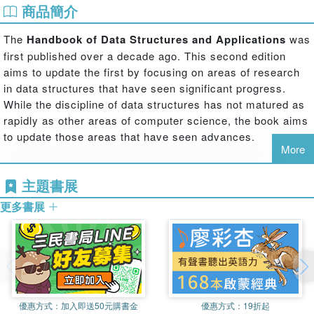
商品簡介
The
Handbook of Data Structures and Applications
was
first published over a decade ago. This second edition
aims to update the first by focusing on areas of research
in data structures that have seen significant progress.
While the discipline of data structures has not matured as
rapidly as other areas of computer science, the book aims
to update those areas that have seen advances.
More
主題書展
更多書展
Retaining the seven-part structure of the first edition, the
handbook begins with a review of introductory material,
followed by a discussion of well-known classes of data
structures, Priority Queues, Dictionary Structures, and
Multidimensional structures. The editors next analyze
優惠方式：
加入即送50元購書金
優惠方式：
19折起
miscellaneous data structures, which are well-known