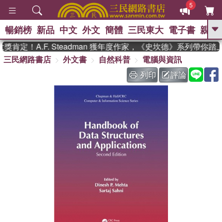
5
暢銷榜
新品
中文
外文
簡體
三民東大
電子書
親子
GO
肯定！A.F. Steadman 獲年度作家，《史坎德》系列帶你踏
三民網路書店
外文書
自然科普
電腦與資訊
、
熱搜：
東野圭吾
高希均教授回憶錄
、
、
、
The Odyssey
父親節
如果歷
列印
評論
、
、
史是一群喵
暑期推薦
國際布克
、
、
獎 臺灣漫遊錄
方念華
台灣的李
、
、
登輝時代
數學女孩：黎曼猜想
偉大的迷走神經