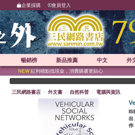
企業採購
會員登入
暢銷榜
新品
推薦
中文
外
NEW
紅利積點抵現金，消費購書更貼心
三民網路書店
外文書
自然科普
電腦與資訊
Ve
IS
出