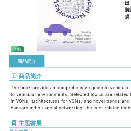
出
裝
90折
商品簡介
商品簡介
The book provides a comprehensive guide to vehicular 
to vehicular environments. Selected topics are related
in VSNs, architectures for VSNs, and novel trends and c
background on social networking, the inter-related tech
主題書展