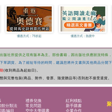
優惠方式：
75折起
優惠方式：
熱賣中
出版社所提供之現有版本為主。部份書籍，因出版社供應狀況特殊
下單調貨。為了縮短等待的時間，建議您將外文書與其他商品分開下
期
(收到商品為起始日)。
態與完整包裝(商品、附件、發票、隨貨贈品等)否則恕不接受退貨。
募
禮券兌換
紅利積點
聚
書館分類法
常見問題
新手購書
購/編目
空中大學購書
企業合作