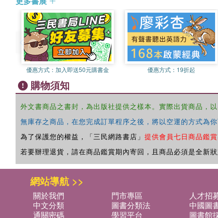
更多書展
優惠方式：
加入即送50元購書金
優惠方式：
19折起
購物須知
外文書商品之書封，為出版社提供之樣本。實際出貨商品，以
無庫存之商品，在您完成訂單程序之後，將以空運的方式為你
為了保護您的權益，「三民網路書店」
提供會員七日商品鑑賞
若要辦理退貨，請在商品鑑賞期內寄回，且商品必須是全新狀
網站導航 >>
關於我們
門市專區
人才招
中文分類
圖書分類法
中國圖
通關密碼
學習平台
圖書館採