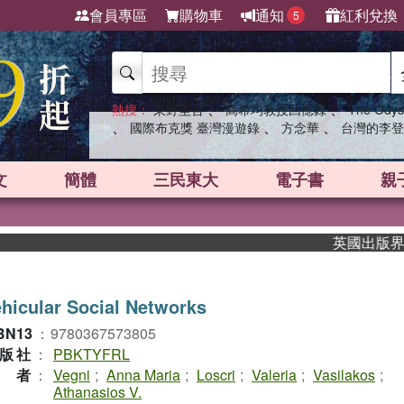
會員專區
購物車
通知
紅利兌換
5
、
、
熱搜：
東野圭吾
高希均教授回憶錄
The Odys
、
、
、
國際布克獎 臺灣漫遊錄
方念華
台灣的李登
文
簡體
三民東大
電子書
親
英國出版界指標大
hicular Social Networks
BN13
：
9780367573805
版社
：
PBKTYFRL
作者
：
Vegni
;
Anna Maria
;
Loscri
;
Valeria
;
Vasilakos
;
Athanasios V.