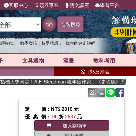
客服中心
領券專區
藝文講座
學習平台
進階搜尋
GO
、
、
、
sey
父親節
如果歷史是一群喵
暑期推薦
、
、
輝時代
數學女孩：黎曼猜想
偉大的迷走神經
子
文具選物
漫畫
教科考用
165反詐騙
獎肯定！A.F. Steadman 獲年度作家，《史坎德》系列帶你
評論
定價
：NT$ 2819 元
優惠價
：
90
折
2537
元
加入購物車
加入收藏