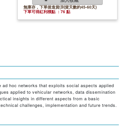
無庫存，下單後進貨(到貨天數約45-60天)
下單可得紅利積點 ：76 點
 ad hoc networks that exploits social aspects applied
iques applied to vehicular networks, data dissemination
tical insights in different aspects from a basic
technical challenges, implementation and future trends.