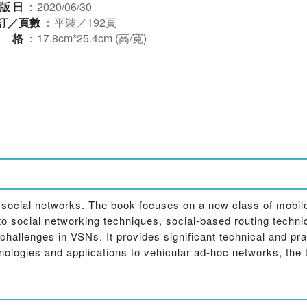
版日
：
2020/06/30
訂／頁數
：
平裝／192頁
規格
：
17.8cm*25.4cm (高/寬)
social networks. The book focuses on a new class of mobile
 to social networking techniques, social-based routing techn
hallenges in VSNs. It provides significant technical and prac
nologies and applications to vehicular ad-hoc networks, the 