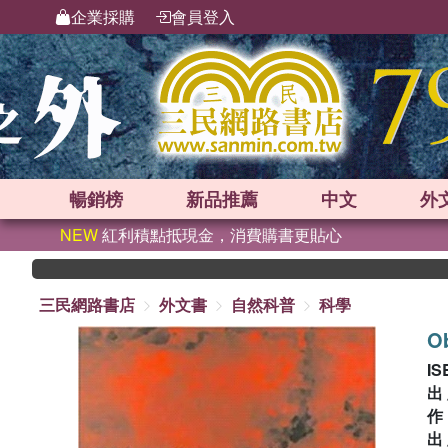
企業採購
會員登入
暢銷榜
新品
推薦
中文
外
NEW
紅利積點抵現金，消費購書更貼心
三民網路書店
外文書
自然科普
科學
Ob
IS
出
出