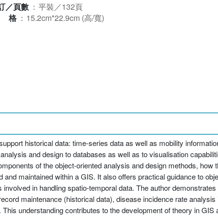
訂／頁數
：
平裝／132頁
規格
：
15.2cm*22.9cm (高/寬)
port historical data: time-series data as well as mobility informati
 analysis and design to databases as well as to visualisation capabilit
omponents of the object-oriented analysis and design methods, how t
nd maintained within a GIS. It also offers practical guidance to obj
es involved in handling spatio-temporal data. The author demonstrate
record maintenance (historical data), disease incidence rate analysis i
. This understanding contributes to the development of theory in GIS