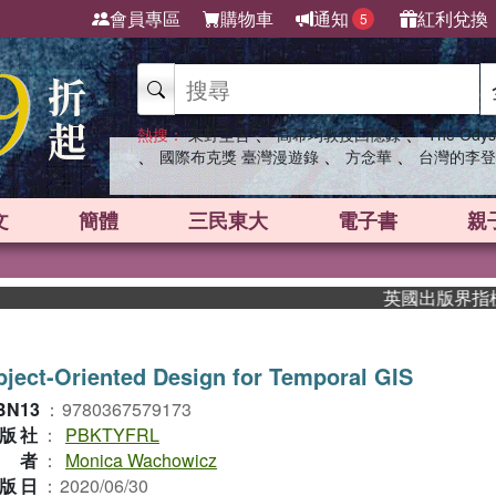
會員專區
購物車
通知
紅利兌換
5
、
、
熱搜：
東野圭吾
高希均教授回憶錄
The Odys
、
、
、
國際布克獎 臺灣漫遊錄
方念華
台灣的李登
文
簡體
三民東大
電子書
親
英國出版界指標大獎
ject-Oriented Design for Temporal GIS
BN13
：
9780367579173
版社
：
PBKTYFRL
作者
：
Monica Wachowicz
版日
：
2020/06/30