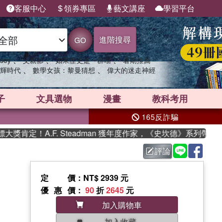
客服中心
領券專區
藝文講座
學習平台
進階搜尋
GO
、
、
、
sey
父親節
如果歷史是一群喵
暑期推薦
、
、
輝時代
數學女孩：黎曼猜想
偉大的迷走神經
子
文具選物
漫畫
教科考用
165反詐騙
肯定！A.F. Steadman 獲年度作家，《史坎德》系列帶你踏
評論
定價
：NT$ 2939 元
優惠價
：
90
折
2645
元
加入購物車
加入收藏