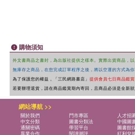
購物須知
外文書商品之書封，為出版社提供之樣本。實際出貨商品，以
無庫存之商品，在您完成訂單程序之後，將以空運的方式為你
為了保護您的權益，「三民網路書店」
提供會員七日商品鑑賞
若要辦理退貨，請在商品鑑賞期內寄回，且商品必須是全新狀
網站導航 >>
關於我們
門市專區
人才招
中文分類
圖書分類法
中國圖
通關密碼
學習平台
圖書館採
異業合作
閱讀潮評
紅利兌