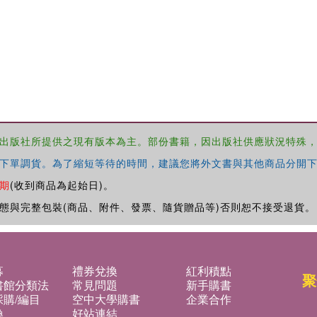
出版社所提供之現有版本為主。部份書籍，因出版社供應狀況特殊
下單調貨。為了縮短等待的時間，建議您將外文書與其他商品分開下
期
(收到商品為起始日)。
態與完整包裝(商品、附件、發票、隨貨贈品等)否則恕不接受退貨。
募
禮券兌換
紅利積點
聚
書館分類法
常見問題
新手購書
購/編目
空中大學購書
企業合作
換
好站連結