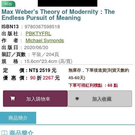
90折
Max Weber's Theory of Modernity：The
Endless Pursuit of Meaning
ISBN13
：
9780367598518
出版社
：
PBKTYFRL
作者
：
Michael Symonds
出版日
：
2020/06/30
裝訂／頁數
：
平裝／204頁
規格
：
15.6cm*23.4cm (高/寬)
定價
：NT$ 2519 元
無庫存，下單後進貨(到貨天數約
優惠價
：
90
折
2267
元
45-60天)
下單可得紅利積點 ：68 點
加入收藏
加入購物車
商品簡介
商品簡介