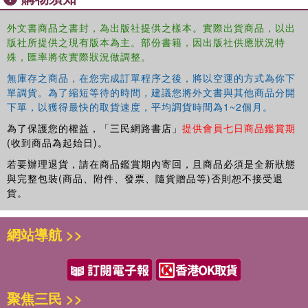
scholars of sociology, social theory and philosophy with interests in
modernity, Weber and the concept of meaning.
外文書商品之書封，為出版社提供之樣本。實際出貨商品，以出
版社所提供之現有版本為主。部份書籍，因出版社供應狀況特
殊，匯率將依實際狀況做調整。
無庫存之商品，在您完成訂單程序之後，將以空運的方式為你下
單調貨。為了縮短等待的時間，建議您將外文書與其他商品分開
下單，以獲得最快的取貨速度，平均調貨時間為1~2個月。
為了保護您的權益，「三民網路書店」
提供會員七日商品鑑賞期
(收到商品為起始日)。
若要辦理退貨，請在商品鑑賞期內寄回，且商品必須是全新狀態
與完整包裝(商品、附件、發票、隨貨贈品等)否則恕不接受退
貨。
網站導航 >>
聚焦三民 >>