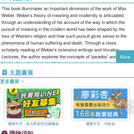
This book illuminates an important dimension of the work of Max
Weber. Weber's theory of meaning and modernity is articulated
through an understanding of his account of the way in which the
pursuit of meaning in the modern world has been shaped by the
loss of Western religion and how such pursuit gives sense to the
phenomena of human suffering and death. Through a close,
scholarly reading of Weber's extensive writings and Vocation
Lectures, the author explores the concepts of 'paradox' and
More
'brotherliness' as found in Weber's work, in order to offer an original
exposition of Weber's actual theory of how meaning and
主題書展
meaninglessness work in the modern world. In addition to making a
更多書展
substantial and highly original contribution to the sociology of
modernity, the book applies the theory of meaning extracted from
Weber's thought, addressing the claim that Weber's work has been
rendered out-dated by the supposed re-enchantment of the modern
world, as well as discussing the ways this theory can contribute to
our understanding of the development of specific forms of
優惠方式：
加入即送50元購書金
優惠方式：
19折起
modernity. A rigorous examination of the thought of one of the most
購物須知
important figures in classical sociology, this volume will appeal to