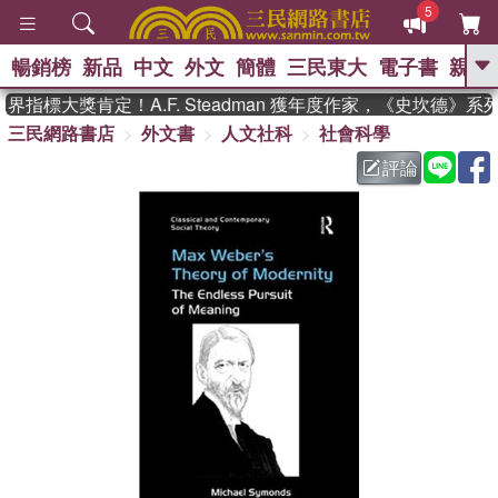
5
暢銷榜
新品
中文
外文
簡體
三民東大
電子書
親子
GO
指標大獎肯定！A.F. Steadman 獲年度作家，《史坎德》
三民網路書店
外文書
人文社科
社會科學
、
熱搜：
東野圭吾
高希均教授回憶錄
、
、
、
The Odyssey
父親節
如果歷
評論
、
、
史是一群喵
暑期推薦
國際布克
、
、
獎 臺灣漫遊錄
方念華
台灣的李
、
、
登輝時代
數學女孩：黎曼猜想
偉大的迷走神經