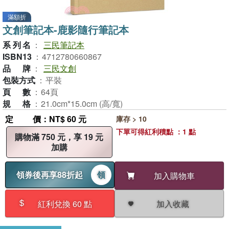
滿額折
文創筆記本-鹿影隨行筆記本
系列名
：
三民筆記本
ISBN13
：
4712780660867
品牌
：
三民文創
包裝方式
：
平裝
頁數
：
64頁
規格
：
21.0cm*15.0cm (高/寬)
定價
：NT$ 60 元
庫存 > 10
下單可得紅利積點 ：1 點
購物滿 750 元，享 19 元
加購
領券後再享88折起
領
加入購物車
加入收藏
紅利兌換 60 點