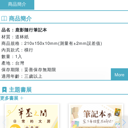
商品簡介
商品簡介
品名：鹿影隨行筆記本
材質：道林紙
商品規格：210x150x10mm(測量有±2mm誤差值)
內頁款式：橫行
數量：1入
產地：台灣
保存期限：妥善保存無期限
More
適用年齡：三歲以上
用途：筆記、記事時使用
主題書展
使用方法：拆封即可使用
更多書展
注意事項：
●請勿放置於潮濕處或高溫日照下
●請勿放置於幼兒易取處
●請勿接近火源以及腐蝕性溶劑