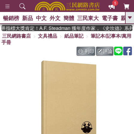
5
暢銷榜
新品
中文
外文
簡體
三民東大
電子書
親子
GO
指標大獎肯定！A.F. Steadman 獲年度作家，《史坎德》系
三民網路書店
文具禮品
紙品筆記
筆記本/記事本/萬用
、
、
熱搜：
東野圭吾
The Odyssey
手冊
、
、
父親節
如果歷史是一群喵
暑期
、
、
推薦
國際布克獎 臺灣漫遊錄
方
列印
評論
、
、
念華
台灣的李登輝時代
數學女
、
孩：黎曼猜想
偉大的迷走神經