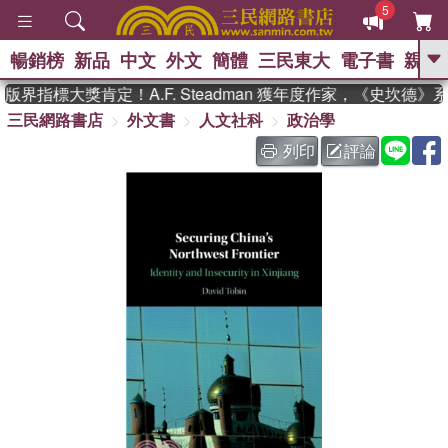
5
暢銷榜
新品
中文
外文
簡體
三民東大
電子書
親子
GO
界指標大獎肯定！A.F. Steadman 獲年度作家，《史坎德
三民網路書店
外文書
人文社科
政治學
、
、
熱搜：
東野圭吾
The Odyssey
、
、
父親節
如果歷史是一群喵
暑期
列印
評論
、
、
推薦
國際布克獎 臺灣漫遊錄
方
、
、
念華
台灣的李登輝時代
數學女
、
孩：黎曼猜想
偉大的迷走神經