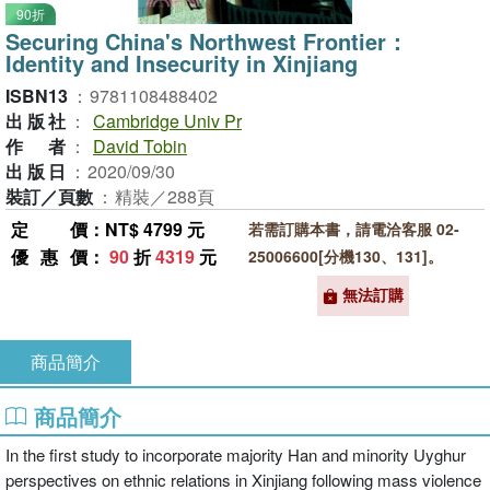
90折
Securing China's Northwest Frontier：
Identity and Insecurity in Xinjiang
ISBN13
：
9781108488402
出版社
：
Cambridge Univ Pr
作者
：
David Tobin
出版日
：
2020/09/30
裝訂／頁數
：
精裝／288頁
定價
：NT$ 4799 元
若需訂購本書，請電洽客服 02-
優惠價
：
90
折
4319
元
25006600[分機130、131]。
無法訂購
商品簡介
商品簡介
In the first study to incorporate majority Han and minority Uyghur
perspectives on ethnic relations in Xinjiang following mass violence