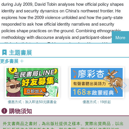
during July 2009, David Tobin analyses how official policy shapes
identity and security dynamics on China's northwest frontier. He
explores how the 2009 violence unfolded and how the party-state
responded to ask how official identity narratives and security
policies shape practices on the ground. Combining ethnographic
methodology with discourse analysis and participant-observation
More
with in-depth interviews, Tobin examines how Han and Uyghurs
interpret and reinterpret Chinese nation-building. He concludes that
主題書展
by treating Chinese identity as a security matter, the party-state
更多書展
exacerbates cycles of violence between Han and Uyghurs who
increasingly understand each other as threats.
優惠方式：
加入即送50元購書金
優惠方式：
19折起
購物須知
外文書商品之書封，為出版社提供之樣本。實際出貨商品，以出