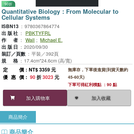
90折
Quantitative Biology：From Molecular to
Cellular Systems
ISBN13
：
9780367864774
出版社
：
PBKTYFRL
作者
：
Wall
;
Michael E.
出版日
：
2020/09/30
裝訂／頁數
：
平裝／392頁
規格
：
17.4cm*24.6cm (高/寬)
定價
：NT$ 3359 元
無庫存，下單後進貨(到貨天數約
優惠價
：
90
折
3023
元
45-60天)
下單可得紅利積點 ：90 點
加入收藏
加入購物車
商品簡介
商品簡介