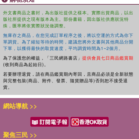
外文書商品之書封，為出版社提供之樣本。實際出貨商品，以出
版社所提供之現有版本為主。部份書籍，因出版社供應狀況特
殊，匯率將依實際狀況做調整。
Fundamental Concepts
covers bold ideas that inspire novel
無庫存之商品，在您完成訂單程序之後，將以空運的方式為你下
approaches in modern quantitative biology. It offers perspectives on
單調貨。為了縮短等待的時間，建議您將外文書與其他商品分開
evolutionary dynamics, system design principles, chance and
下單，以獲得最快的取貨速度，平均調貨時間為1~2個月。
memory, and information processing in biology.
為了保護您的權益，「三民網路書店」
提供會員七日商品鑑賞期
(收到商品為起始日)。
若要辦理退貨，請在商品鑑賞期內寄回，且商品必須是全新狀態
Methods
describes recently developed or improved techniques that
與完整包裝(商品、附件、發票、隨貨贈品等)否則恕不接受退
are transforming biological research. It covers experimental
貨。
methods for studying single-molecule biochemistry, small-angle
scattering from biomolecules, subcellular localization of proteins,
and single-cell behavior. It also describes theoretical methods for
網站導航 >>
synthetic biology and modeling random variations among cells.
Molecular and Cellular Systems
focuses on specific biological
聚焦三民 >>