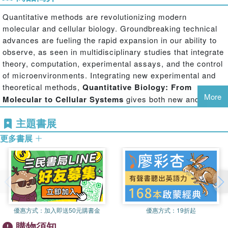
Quantitative methods are revolutionizing modern
molecular and cellular biology. Groundbreaking technical
advances are fueling the rapid expansion in our ability to
observe, as seen in multidisciplinary studies that integrate
theory, computation, experimental assays, and the control
of microenvironments. Integrating new experimental and
theoretical methods,
Quantitative Biology: From
More
Molecular to Cellular Systems
gives both new and
established researchers a solid foundation for starting
主題書展
work in this field.
更多書展
The book is organized into three sections:
優惠方式：
加入即送50元購書金
優惠方式：
19折起
購物須知