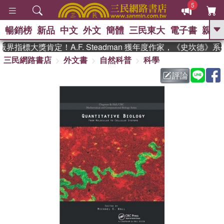
5
暢銷榜
新品
中文
外文
簡體
三民東大
電子書
親子
GO
界指標大獎肯定！A.F. Steadman 獲年度作家，《史坎德》
三民網路書店
外文書
自然科普
科學
、
熱搜：
東野圭吾
高希均教授回憶錄
、
、
、
The Odyssey
父親節
如果歷
評論
、
、
史是一群喵
暑期推薦
國際布克
、
、
獎 臺灣漫遊錄
方念華
台灣的李
、
、
登輝時代
數學女孩：黎曼猜想
偉大的迷走神經