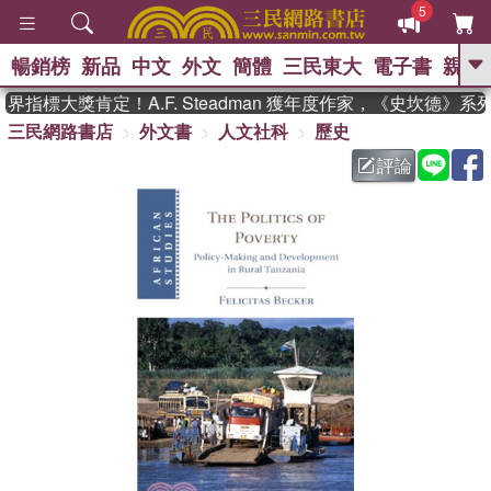
5
暢銷榜
新品
中文
外文
簡體
三民東大
電子書
親子
GO
指標大獎肯定！A.F. Steadman 獲年度作家，《史坎德》
三民網路書店
外文書
人文社科
歷史
、
熱搜：
東野圭吾
高希均教授回憶錄
、
、
、
The Odyssey
父親節
如果歷
評論
、
、
史是一群喵
暑期推薦
國際布克
、
、
獎 臺灣漫遊錄
方念華
台灣的李
、
、
登輝時代
數學女孩：黎曼猜想
偉大的迷走神經