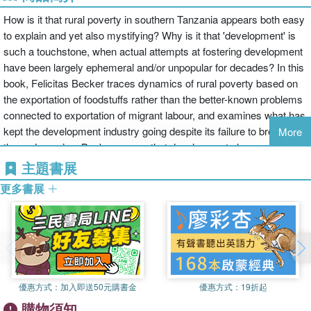
How is it that rural poverty in southern Tanzania appears both easy
to explain and yet also mystifying? Why is it that 'development' is
such a touchstone, when actual attempts at fostering development
have been largely ephemeral and/or unpopular for decades? In this
book, Felicitas Becker traces dynamics of rural poverty based on
the exportation of foodstuffs rather than the better-known problems
connected to exportation of migrant labour, and examines what has
kept the development industry going despite its failure to break
More
these dynamics. Becker argues that development planners often
exaggerated their prospects to secure funding, repackaged old
主題書展
strategies as new to maintain their promise, and shifted blame onto
更多書展
rural Africans for failing to meet the expectations they had raised.
But the rural poor, too, pursued conversations on the causes and
morality of poverty and wealth. Despite their dependence and
deprivation, officials found repeatedly that they could not take them
for granted.
優惠方式：
加入即送50元購書金
優惠方式：
19折起
購物須知