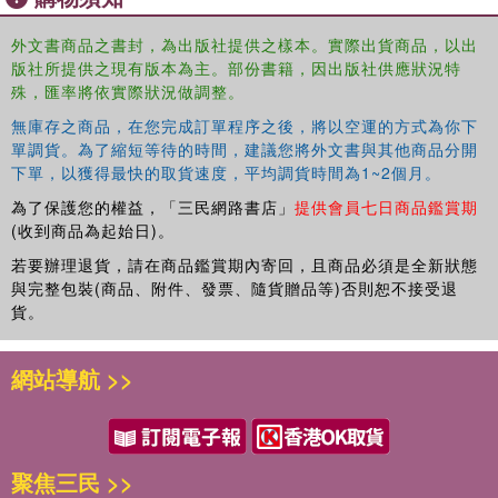
外文書商品之書封，為出版社提供之樣本。實際出貨商品，以出
版社所提供之現有版本為主。部份書籍，因出版社供應狀況特
殊，匯率將依實際狀況做調整。
無庫存之商品，在您完成訂單程序之後，將以空運的方式為你下
單調貨。為了縮短等待的時間，建議您將外文書與其他商品分開
下單，以獲得最快的取貨速度，平均調貨時間為1~2個月。
為了保護您的權益，「三民網路書店」
提供會員七日商品鑑賞期
(收到商品為起始日)。
若要辦理退貨，請在商品鑑賞期內寄回，且商品必須是全新狀態
與完整包裝(商品、附件、發票、隨貨贈品等)否則恕不接受退
貨。
網站導航 >>
聚焦三民 >>