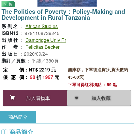
90折
The Politics of Poverty：Policy-Making and
Development in Rural Tanzania
系列名
：
African Studies
ISBN13
：
9781108739245
出版社
：
Cambridge Univ Pr
作者
：
Felicitas Becker
出版日
：
2020/09/24
裝訂／頁數
：
平裝／380頁
定價
：NT$ 2219 元
無庫存，下單後進貨(到貨天數約
優惠價
：
90
折
1997
元
45-60天)
下單可得紅利積點 ：59 點
加入收藏
加入購物車
商品簡介
商品簡介