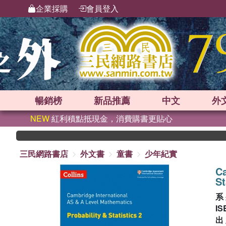
企業採購
會員登入
暢銷榜
新品
推薦
中文
外
NEW
紅利積點抵現金，消費購書更貼心
三民網路書店
外文書
童書
少年紀實
Ca
St
系
IS
出