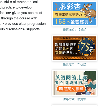
al skills of mathematical
 practice to develop
ation• gives you control of
 through the course with
er• provides clear progression
oup discussions• supports
優惠方式：
19折起
優惠方式：
75折起
優惠方式：
熱賣中