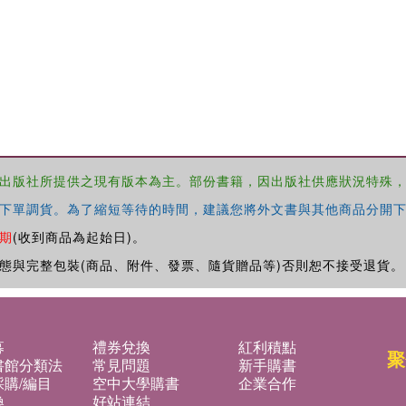
出版社所提供之現有版本為主。部份書籍，因出版社供應狀況特殊
下單調貨。為了縮短等待的時間，建議您將外文書與其他商品分開下
期
(收到商品為起始日)。
態與完整包裝(商品、附件、發票、隨貨贈品等)否則恕不接受退貨。
募
禮券兌換
紅利積點
聚
書館分類法
常見問題
新手購書
購/編目
空中大學購書
企業合作
換
好站連結