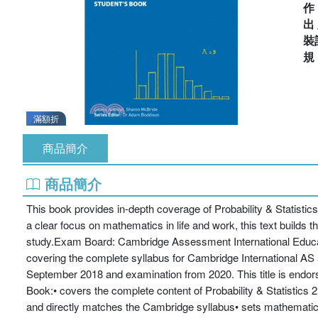
出
裝
滿額折
商品簡介
商品簡介
This book provides in-depth coverage of Probability & Statisti
a clear focus on mathematics in life and work, this text builds 
study.Exam Board: Cambridge Assessment International Educatio
covering the complete syllabus for Cambridge International AS
September 2018 and examination from 2020. This title is endor
Book:• covers the complete content of Probability & Statistics 2 
and directly matches the Cambridge syllabus• sets mathematics 