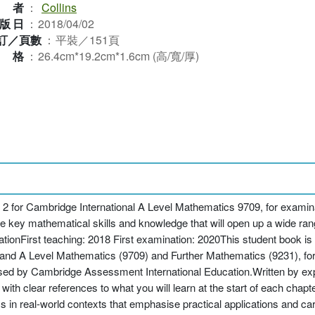
作者
：
Collins
版日
：
2018/04/02
訂／頁數
：
平裝／151頁
規格
：
26.4cm*19.2cm*1.6cm (高/寬/厚)
cs 2 for Cambridge International A Level Mathematics 9709, for exami
the key mathematical skills and knowledge that will open up a wide ran
nFirst teaching: 2018 First examination: 2020This student book is p
 and A Level Mathematics (9709) and Further Mathematics (9231), for 
sed by Cambridge Assessment International Education.Written by expe
with clear references to what you will learn at the start of each chapt
in real-world contexts that emphasise practical applications and care