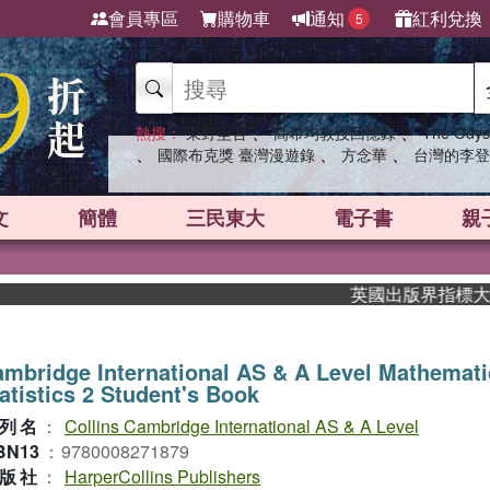
會員專區
購物車
通知
紅利兌換
5
、
、
熱搜：
東野圭吾
高希均教授回憶錄
The Odys
、
、
、
國際布克獎 臺灣漫遊錄
方念華
台灣的李登
文
簡體
三民東大
電子書
親
英國出版界指標大獎肯定！
mbridge International AS & A Level Mathemati
atistics 2 Student's Book
列名
：
Collins Cambridge International AS & A Level
BN13
：
9780008271879
版社
：
HarperCollins Publishers