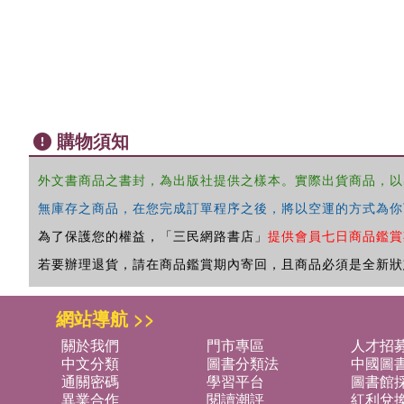
購物須知
外文書商品之書封，為出版社提供之樣本。實際出貨商品，以
無庫存之商品，在您完成訂單程序之後，將以空運的方式為你
為了保護您的權益，「三民網路書店」
提供會員七日商品鑑賞
若要辦理退貨，請在商品鑑賞期內寄回，且商品必須是全新狀
網站導航 >>
關於我們
門市專區
人才招
中文分類
圖書分類法
中國圖
通關密碼
學習平台
圖書館採
異業合作
閱讀潮評
紅利兌