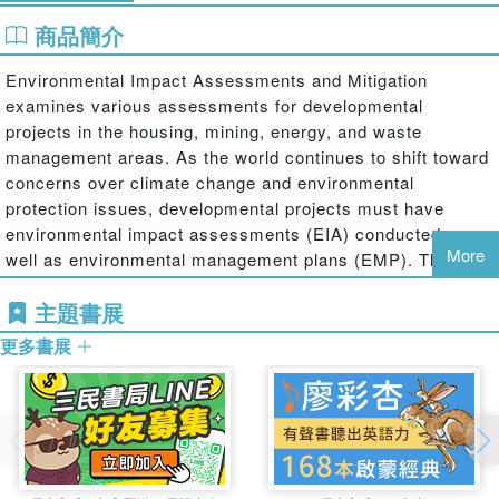
商品簡介
Environmental Impact Assessments and Mitigation
examines various assessments for developmental
projects in the housing, mining, energy, and waste
management areas. As the world continues to shift toward
concerns over climate change and environmental
protection issues, developmental projects must have
environmental impact assessments (EIA) conducted as
More
well as environmental management plans (EMP). This
book describes how all phases of a project, from planning,
主題書展
to operation, to post operation, must consider potential
environmental impacts and their mitigation.
更多書展
Features:
Presents numerous sustainable development considerations for
key industries