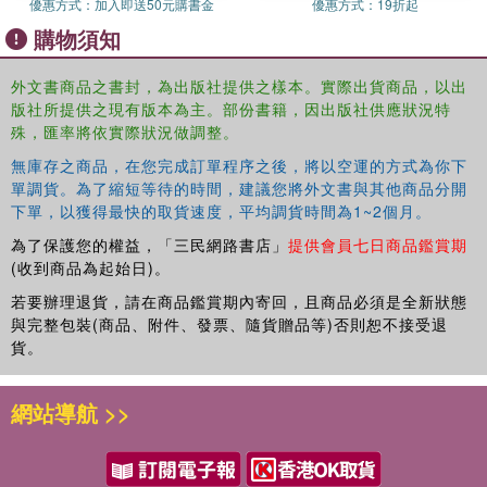
優惠方式：
加入即送50元購書金
優惠方式：
19折起
Discusses how environmental impact assessments are prepared
購物須知
for each stage of a project
外文書商品之書封，為出版社提供之樣本。實際出貨商品，以出
Describes different environmental management plans for
版社所提供之現有版本為主。部份書籍，因出版社供應狀況特
established projects
殊，匯率將依實際狀況做調整。
無庫存之商品，在您完成訂單程序之後，將以空運的方式為你下
Offers mitigation plans for various potential environmental impacts
單調貨。為了縮短等待的時間，建議您將外文書與其他商品分開
下單，以獲得最快的取貨速度，平均調貨時間為1~2個月。
Includes practical examples from the construction, manufacturing,
transport, and mining industries
為了保護您的權益，「三民網路書店」
提供會員七日商品鑑賞期
(收到商品為起始日)。
Useful for practicing professional engineers as well as
若要辦理退貨，請在商品鑑賞期內寄回，且商品必須是全新狀態
upper-level students, this book covers all aspects of
與完整包裝(商品、附件、發票、隨貨贈品等)否則恕不接受退
environmental impact assessments from start to finish.
貨。
網站導航 >>