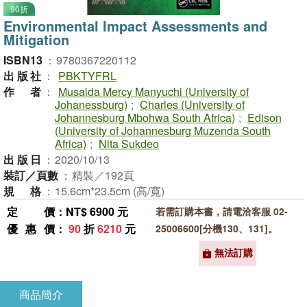
90折
Environmental Impact Assessments and
Mitigation
ISBN13
：
9780367220112
出版社
：
PBKTYFRL
作者
：
Musaida Mercy Manyuchi (University of
Johanessburg)
;
Charles (University of
Johannesburg Mbohwa South Africa)
;
Edison
(University of Johannesburg Muzenda South
Africa)
;
Nita Sukdeo
出版日
：
2020/10/13
裝訂／頁數
：
精裝／192頁
規格
：
15.6cm*23.5cm (高/寬)
定價
：NT$ 6900 元
若需訂購本書，請電洽客服 02-
優惠價
：
90
折
6210
元
25006600[分機130、131]。
無法訂購
商品簡介