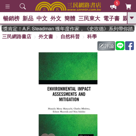
5
暢銷榜
新品
中文
外文
簡體
三民東大
電子書
親子
GO
肯定！A.F. Steadman 獲年度作家，《史坎德》系列帶你踏
三民網路書店
外文書
自然科普
科學
、
熱搜：
東野圭吾
高希均教授回憶錄
、
、
、
The Odyssey
父親節
花開錦
評論
、
、
、
繡
暑期推薦
方念華
台灣的
、
李登輝時代
數學女孩：黎曼猜想
、
、
偉大的迷走神經
如果歷史是一
、
群喵
臺灣漫遊錄