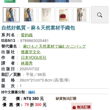
79折
自然好氣質－麻＆天然素材手織包
系列名
：
愛鉤織
ISBN13
：
9789863025481
替代書名
：
麻ひもと天然素材で編むかごバッグ
出版社
：
雅書堂文化
作者
：
日本VOGUE社
譯者
：
林麗秀
出版日
：
2020/07/22
裝訂／頁數
：
平裝／88頁
規格
：
26cm*21cm*0.8cm (高/寬/厚)
版次
：
1
中文圖書分類
：
編結
定價
：NT$ 380 元
缺貨無法訂購
優惠價
：
79
折
300
元
無法訂購