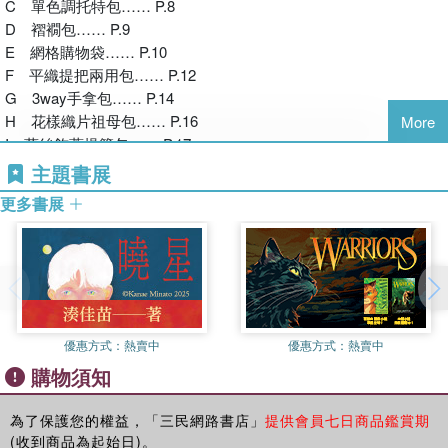
C 單色調托特包…… P.8
完成作品聽到讚美時，更是開心不已。
D 褶襉包…… P.9
首先就由心儀的款式開始，
E 網格購物袋…… P.10
以不急不徐的從容心情輕鬆鉤織吧！
F 平織提把兩用包…… P.12
G 3way手拿包…… P.14
H 花樣織片祖母包…… P.16
More
I 蕾絲飾蓋提籃包…… P.17
J 木製口金兩用包…… P.18
主題書展
K 馬歇爾包…… P.20
更多書展
L 肩背包…… P.21
M.N 水桶包…… P22.
O.P 拉鍊波奇包…… P.23
Q 橫紋口金側背包…… P.24
R 刺繡波奇包…… P.26
S 圓形束口包…… P.27
優惠方式：
熱賣中
優惠方式：
熱賣中
T 平織毯幾何圖案手拿包…… P.28
購物須知
U 竹節手提包…… P.29
V 圓筒包…… P.30
W 活動口袋包…… P.31
為了保護您的權益，「三民網路書店」
提供會員七日商品鑑賞期
(收到商品為起始日)。
X 貼身水筒包…… P.32