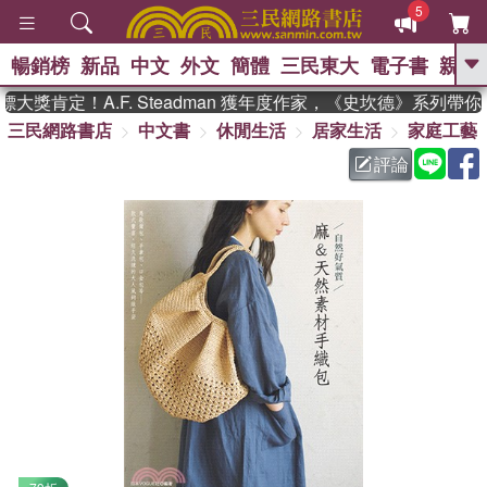
5
暢銷榜
新品
中文
外文
簡體
三民東大
電子書
親子
GO
獎肯定！A.F. Steadman 獲年度作家，《史坎德》系列帶你
三民網路書店
中文書
休閒生活
居家生活
家庭工藝
、
熱搜：
東野圭吾
高希均教授回憶錄
、
、
、
The Odyssey
父親節
如果歷
評論
、
、
史是一群喵
暑期推薦
國際布克
、
、
獎 臺灣漫遊錄
方念華
台灣的李
、
、
登輝時代
數學女孩：黎曼猜想
偉大的迷走神經