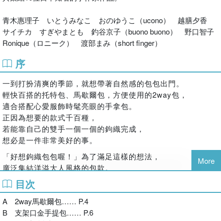
中的美麗手織包。立刻開始挑選心儀的款式，準備線材與配件，動
手鉤織出專屬你的自然好氣質吧！
青木惠理子 いとうみなこ おのゆうこ（ucono） 越膳夕香
サイチカ すぎやまとも 釣谷京子（buono buono） 野口智子
Ronique（ロニーク） 渡部まみ（short finger）
序
一到打扮清爽的季節，就想帶著自然感的包包出門。
輕快百搭的托特包、馬歇爾包，方便使用的2way包，
適合搭配心愛服飾時髦亮眼的手拿包。
正因為想要的款式千百種，
若能靠自己的雙手一個一個的鉤織完成，
想必是一件非常美好的事。
「好想鉤織包包喔！」為了滿足這樣的想法，
More
廣泛集結洋溢大人風格的包款。
使用材料皆是質樸的麻線與觸感清爽舒適的天然素材。
目次
成品的使用感非常舒心。
A 2way馬歇爾包…… P.4
雖然會為了決定顏色或形狀而傷腦筋，
B 支架口金手提包…… P.6
然而鉤織期間卻是樂趣無窮；