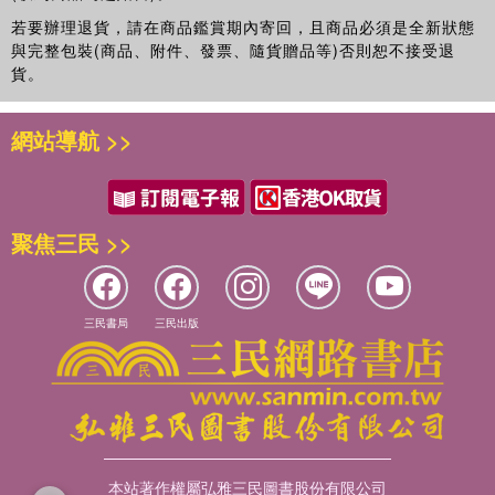
Y 麻線＋毛海編織包…… P.34
若要辦理退貨，請在商品鑑賞期內寄回，且商品必須是全新狀態
Z 羊毛裝飾套…… P.35
與完整包裝(商品、附件、發票、隨貨贈品等)否則恕不接受退
貨。
Point Lesson
支架口金組裝方法…… P.36
網站導航 >>
手縫式口金組裝方法…… P.37
包芯鉤織方法…… P.38
木製口金組裝方法…… P.39
聚焦三民 >>
作品使用線材…… P.40
How to make …… P.41
鉤針編織基礎…… P.84
三民書局
三民出版
本站著作權屬弘雅三民圖書股份有限公司