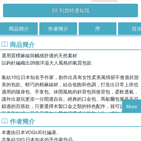
到貨時通知我
商品簡介
作者簡介
序
目
商品簡介
選用質樸麻線與觸感舒適的天然素材
以鉤針編織出26個洋溢大人風格的氣質包款
集結10位日本知名手作家，創作出具有女性柔美風情卻不會過於甜
美的包款。輕巧的棉麻線材，結合低飽和色調，打造出日常上班也
適用的隨身包、手拿包。休閒風格的斜背包與後背包，柔軟透氣，
讓外出遊玩更添一分閒適自在。經典的口金包、馬歇爾包更是不可
錯過的百搭款，只要選擇木製口金之類的特色配件，就可以讓成品
More
更具新鮮感！而且只要加上帶有溫暖感的裝飾小物，或加上毛海以
作者簡介
雙線混織，到了冬季也無需收起，一年四季都能帶著心愛的包包外
出喔！
本書由日本VOGUE社編著。
即使只會簡單的鎖針、短針、引拔針等基本鉤織針法，也能完成書
共集結10位日本知名的手作家作品。