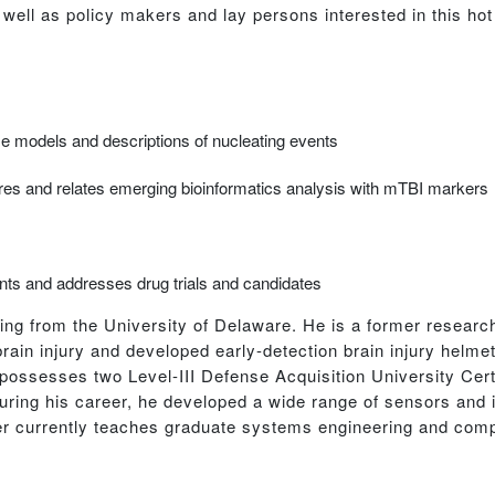
well as policy makers and lay persons interested in this hot 
se models and descriptions of nucleating events
res and relates emerging bioinformatics analysis with mTBI markers
nts and addresses drug trials and candidates
ing from the University of Delaware. He is a former researc
in injury and developed early-detection brain injury helmet 
e possesses two Level-III Defense Acquisition University Cert
ing his career, he developed a wide range of sensors and i
r currently teaches graduate systems engineering and comp