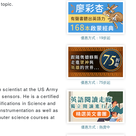
topic.
優惠方式：
19折起
優惠方式：
75折起
h scientist at the US Army
sensors. He is a certified
ifications in Science and
nstrumentation as well as
uter science courses at
優惠方式：
熱賣中