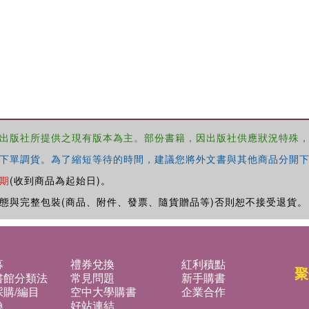
出版社所提供之現有版本為主。部份書籍，因出版社供應狀況特殊
下單調貨。為了縮短等待的時間，建議您將外文書與其他商品分開下
期
(收到商品為起始日)。
態與完整包裝(商品、附件、發票、隨貨贈品等)否則恕不接受退貨。
募
禮券兌換
紅利積點
聚
書館分類法
常見問題
新手購書
購/編目
空中大學購書
企業合作
換
好站連結