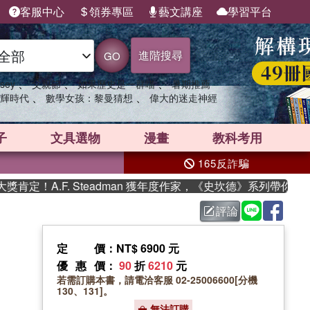
客服中心
領券專區
藝文講座
學習平台
進階搜尋
GO
、
、
、
sey
父親節
如果歷史是一群喵
暑期推薦
、
、
輝時代
數學女孩：黎曼猜想
偉大的迷走神經
子
文具選物
漫畫
教科考用
165反詐騙
！A.F. Steadman 獲年度作家，《史坎德》系列帶你踏上熱
評論
定價
：NT$ 6900 元
優惠價
：
90
折
6210
元
若需訂購本書，請電洽客服 02-25006600[分機
130、131]。
無法訂購