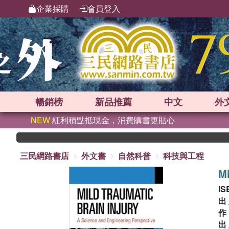
企業採購
會員登入
暢銷榜
新品
推薦
中文
外
NEW
紅利積點抵現金，消費購書更貼心
三民網路書店
外文書
自然科普
科技與工程
Mi
IS
出
出