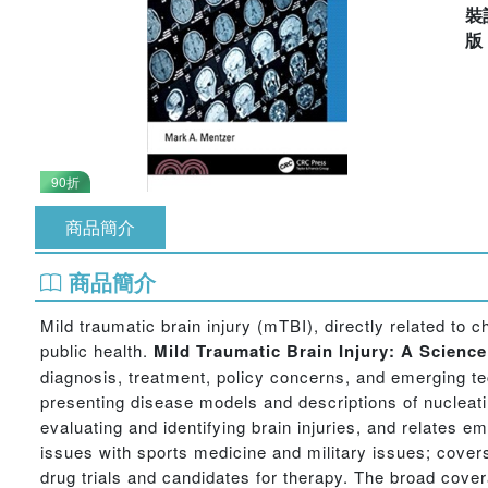
裝
90折
商品簡介
商品簡介
Mild traumatic brain injury (mTBI), directly related to 
public health.
Mild Traumatic Brain Injury: A Scienc
diagnosis, treatment, policy concerns, and emerging tec
presenting disease models and descriptions of nucleat
evaluating and identifying brain injuries, and relates
issues with sports medicine and military issues; cover
drug trials and candidates for therapy. The broad cover