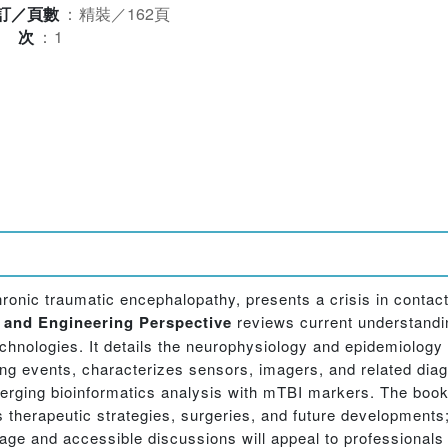
訂／頁數
：
精裝／162頁
版次
：
1
chronic traumatic encephalopathy, presents a crisis in contact
e and Engineering Perspective
reviews current understandi
hnologies. It details the neurophysiology and epidemiology o
ing events, characterizes sensors, imagers, and related dia
 emerging bioinformatics analysis with mTBI markers. The boo
s therapeutic strategies, surgeries, and future developments
age and accessible discussions will appeal to professionals i