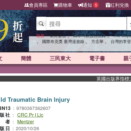
會員專區
購物車
通知
紅利兌換
5
、
、
熱搜：
東野圭吾
高希均教授回憶錄
The Odys
、
、
、
國際布克獎 臺灣漫遊錄
方念華
台灣的李登
文
簡體
三民東大
電子書
親
英國出版界指標大獎肯定
ld Traumatic Brain Injury
BN13
：
9780367362607
版社
：
CRC Pr I Llc
作者
：
Mentzer
版日
：
2020/10/26