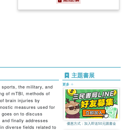
主題書展
更多
 sports, the military, and
ng of mTBI, methods of
f brain injuries by
gnostic measures used for
k goes on to discuss
; and finally addresses
優惠方式：
加入即送50元購書金
n diverse fields related to