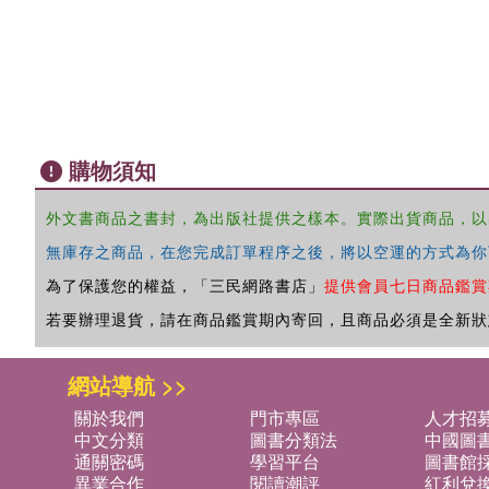
購物須知
外文書商品之書封，為出版社提供之樣本。實際出貨商品，以
無庫存之商品，在您完成訂單程序之後，將以空運的方式為你
為了保護您的權益，「三民網路書店」
提供會員七日商品鑑賞
若要辦理退貨，請在商品鑑賞期內寄回，且商品必須是全新狀
網站導航 >>
關於我們
門市專區
人才招
中文分類
圖書分類法
中國圖
通關密碼
學習平台
圖書館採
異業合作
閱讀潮評
紅利兌