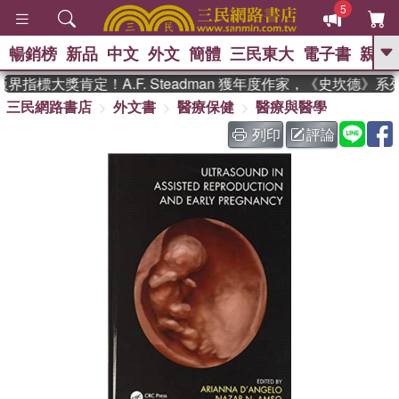
5
暢銷榜
新品
中文
外文
簡體
三民東大
電子書
親子
GO
指標大獎肯定！A.F. Steadman 獲年度作家，《史坎德》系
三民網路書店
外文書
醫療保健
醫療與醫學
、
、
熱搜：
東野圭吾
The Odyssey
、
、
父親節
如果歷史是一群喵
暑期
列印
評論
、
、
推薦
國際布克獎 臺灣漫遊錄
方
、
、
念華
台灣的李登輝時代
數學女
、
孩：黎曼猜想
偉大的迷走神經