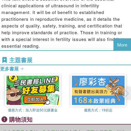
clinical applications of ultrasound in infertility
management. It will be of benefit to established
practitioners in reproductive medicine, as it details the
aspects of quality, safety, training, and certification that
help improve standards of practice. Those in training or
with a special interest in fertility issues will also find it
More
essential reading.
Print versions of this book also include access to the
主題書展
eBook version with links to procedural videos.
更多書展
優惠方式：
加入即送50元購書金
優惠方式：
19折起
購物須知