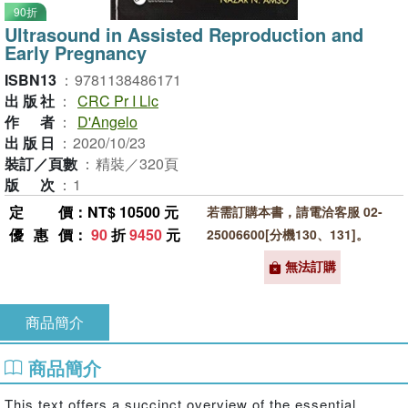
90折
Ultrasound in Assisted Reproduction and
Early Pregnancy
ISBN13
：
9781138486171
出版社
：
CRC Pr I Llc
作者
：
D'Angelo
出版日
：
2020/10/23
裝訂／頁數
：
精裝／320頁
版次
：
1
定價
：NT$ 10500 元
若需訂購本書，請電洽客服 02-
優惠價
：
90
折
9450
元
25006600[分機130、131]。
無法訂購
商品簡介
商品簡介
This text offers a succinct overview of the essential