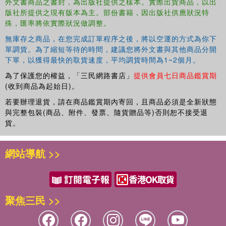
外文書商品之書封，為出版社提供之樣本。實際出貨商品，以出
版社所提供之現有版本為主。部份書籍，因出版社供應狀況特
殊，匯率將依實際狀況做調整。
無庫存之商品，在您完成訂單程序之後，將以空運的方式為你下
單調貨。為了縮短等待的時間，建議您將外文書與其他商品分開
下單，以獲得最快的取貨速度，平均調貨時間為1~2個月。
為了保護您的權益，「三民網路書店」
提供會員七日商品鑑賞期
(收到商品為起始日)。
若要辦理退貨，請在商品鑑賞期內寄回，且商品必須是全新狀態
與完整包裝(商品、附件、發票、隨貨贈品等)否則恕不接受退
貨。
網站導航 >>
聚焦三民 >>