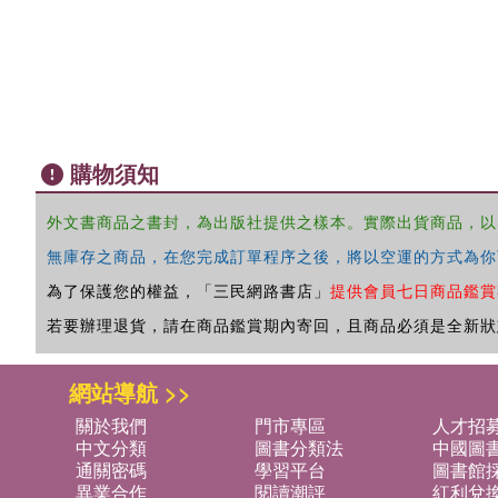
購物須知
外文書商品之書封，為出版社提供之樣本。實際出貨商品，以
無庫存之商品，在您完成訂單程序之後，將以空運的方式為你
為了保護您的權益，「三民網路書店」
提供會員七日商品鑑賞
若要辦理退貨，請在商品鑑賞期內寄回，且商品必須是全新狀
網站導航 >>
關於我們
門市專區
人才招
中文分類
圖書分類法
中國圖
通關密碼
學習平台
圖書館採
異業合作
閱讀潮評
紅利兌