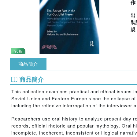
出
裝
90折
商品簡介
商品簡介
This collection examines practical and ethical issues i
Soviet Union and Eastern Europe since the collapse of t
including the reflexive interrogation of the interviewer
Researchers use oral history to analyze present-day re
records, official rhetoric and popular mythology. Oral hi
incomplete, incoherent, inconsistent or illogical narrat