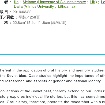
作者
：
Ilic
;
Melanie (University of Gloucestershire
;
UK)
;
Le
Dalia (Vilnius University
;
Lithuania)
版日
：
2019/03/22
訂／頁數
：
平裝／258頁
規格
：
22.8cm*15.4cm*1.8cm (高/寬/厚)
nherent in the application of oral history and memory studies
he Soviet bloc. Case studies highlight the importance of eth
 and researcher, and aspects of gender and national identity.
collections of the Soviet past, thereby extending our under
story explores individual life stories, but this has sometimes
ives. Oral history, therefore, presents the researcher with a