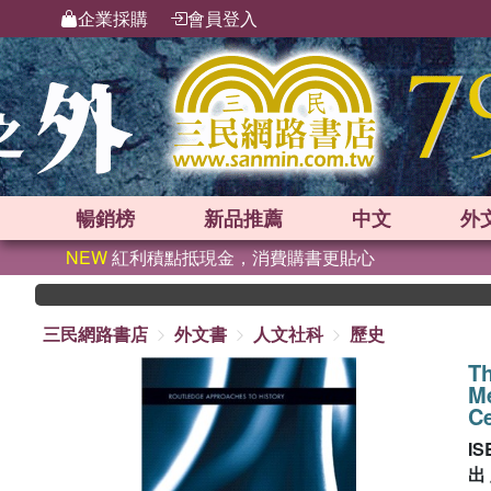
企業採購
會員登入
暢銷榜
新品
推薦
中文
外
NEW
紅利積點抵現金，消費購書更貼心
三民網路書店
外文書
人文社科
歷史
Th
Me
Ce
IS
出