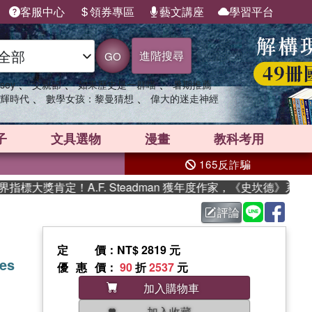
客服中心
領券專區
藝文講座
學習平台
進階搜尋
GO
、
、
、
sey
父親節
如果歷史是一群喵
暑期推薦
、
、
輝時代
數學女孩：黎曼猜想
偉大的迷走神經
子
文具選物
漫畫
教科考用
165反詐騙
大獎肯定！A.F. Steadman 獲年度作家，《史坎德》系列帶
評論
定價
：NT$ 2819 元
ies
優惠價
：
90
折
2537
元
加入購物車
加入收藏