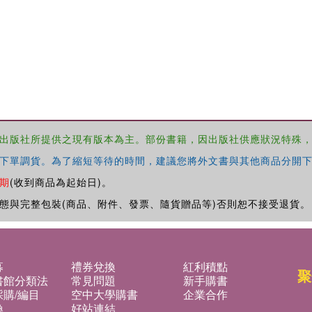
出版社所提供之現有版本為主。部份書籍，因出版社供應狀況特殊
下單調貨。為了縮短等待的時間，建議您將外文書與其他商品分開下
期
(收到商品為起始日)。
態與完整包裝(商品、附件、發票、隨貨贈品等)否則恕不接受退貨。
募
禮券兌換
紅利積點
聚
書館分類法
常見問題
新手購書
購/編目
空中大學購書
企業合作
換
好站連結