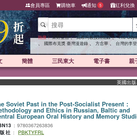
會員專區
購物車
通知
紅利兌換
5
、
、
熱搜：
東野圭吾
高希均教授回憶錄
The Odys
、
、
、
國際布克獎 臺灣漫遊錄
方念華
台灣的李登
文
簡體
三民東大
電子書
親
英國出版界指標
e Soviet Past in the Post-Socialist Present：
thodology and Ethics in Russian, Baltic and
ntral European Oral History and Memory Stud
BN13
：
9780367263836
版社
：
PBKTYFRL