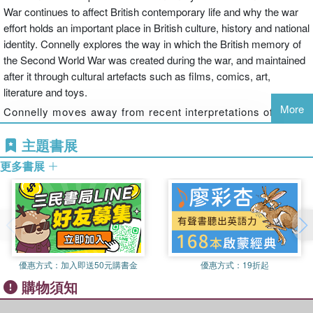
War continues to affect British contemporary life and why the war
effort holds an important place in British culture, history and national
identity. Connelly explores the way in which the British memory of
the Second World War was created during the war, and maintained
after it through cultural artefacts such as films, comics, art,
literature and toys.
More
Connelly moves away from recent interpretations of the
British war effort which have suggested that the rosy
主題書展
vision of cohesion, solidarity and unity is little more than a
myth. Britain's role in the war is seen as something that
更多書展
we should be proud of, and need to come to terms with in
order to eradicate problems in our national self-perception.
優惠方式：
加入即送50元購書金
優惠方式：
19折起
購物須知