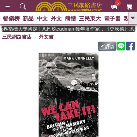
5
暢銷榜
新品
中文
外文
簡體
三民東大
電子書
親子
GO
界指標大獎肯定！A.F. Steadman 獲年度作家，《史坎德》
三民網路書店
外文書
、
熱搜：
東野圭吾
高希均教授回憶錄
、
、
、
The Odyssey
父親節
花開錦
評論
、
、
、
繡
暑期推薦
方念華
台灣的
、
李登輝時代
數學女孩：黎曼猜想
、
、
偉大的迷走神經
如果歷史是一
、
群喵
臺灣漫遊錄