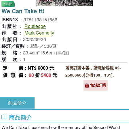
90折
We Can Take It!
ISBN13
：
9781138151666
出版社
：
Routledge
作者
：
Mark Connelly
出版日
：
2020/09/30
裝訂／頁數
：
精裝／336頁
規格
：
23.4cm*15.6cm (高/寬)
版次
：
1
定價
：NT$ 6000 元
若需訂購本書，請電洽客服 02-
優惠價
：
90
折
5400
元
25006600[分機130、131]。
無法訂購
商品簡介
商品簡介
We Can Take It explores how the memory of the Second World