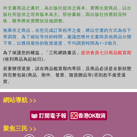
Advances in feedforward control algorithms, DSP hardware, and
外文書商品之書封，為出版社提供之樣本。實際出貨商品，以出
版社所提供之現有版本為主。部份書籍，因出版社供應狀況特
applications
殊，匯率將依實際狀況做調整。
無庫存之商品，在您完成訂單程序之後，將以空運的方式為你下
Practical application examples of active control of noise
單調貨。為了縮短等待的時間，建議您將外文書與其他商品分開
propagating in ducts
下單，以獲得最快的取貨速度，平均調貨時間為1~2個月。
為了保護您的權益，「三民網路書店」
提供會員七日商品鑑賞期
(收到商品為起始日)。
The use of a sound intensity cost function, model reference control,
若要辦理退貨，請在商品鑑賞期內寄回，且商品必須是全新狀態
sensing radiation modes, modal filtering, and a comparison of the
與完整包裝(商品、附件、發票、隨貨贈品等)否則恕不接受退
effectiveness of various sensing strategies
貨。
網站導航 >>
New material on feedback control of sound transmission into
enclosed spaces
聚焦三民 >>
New material on model uncertainty, experimental determination of
the system model, optimization of the truncated model, collocated