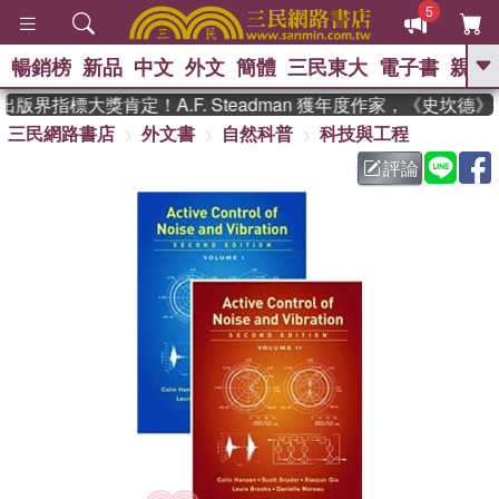
5
暢銷榜
新品
中文
外文
簡體
三民東大
電子書
親子
GO
版界指標大獎肯定！A.F. Steadman 獲年度作家，《史坎德
三民網路書店
外文書
自然科普
科技與工程
、
熱搜：
東野圭吾
高希均教授回憶錄
、
、
、
The Odyssey
父親節
如果歷
評論
、
、
史是一群喵
暑期推薦
國際布克
、
、
獎 臺灣漫遊錄
方念華
台灣的李
、
、
登輝時代
數學女孩：黎曼猜想
偉大的迷走神經