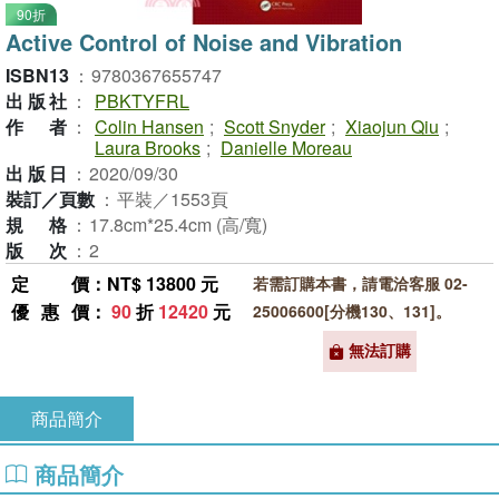
90折
Active Control of Noise and Vibration
ISBN13
：
9780367655747
出版社
：
PBKTYFRL
作者
：
Colin Hansen
;
Scott Snyder
;
Xiaojun Qiu
;
Laura Brooks
;
Danielle Moreau
出版日
：
2020/09/30
裝訂／頁數
：
平裝／1553頁
規格
：
17.8cm*25.4cm (高/寬)
版次
：
2
定價
：NT$ 13800 元
若需訂購本書，請電洽客服 02-
優惠價
：
90
折
12420
元
25006600[分機130、131]。
無法訂購
商品簡介
商品簡介