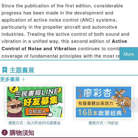
Since the publication of the first edition, considerable
progress has been made in the development and
application of active noise control (ANC) systems,
particularly in the propeller aircraft and automotive
industries. Treating the active control of both sound and
vibration in a unified way, this second edition of
Active
Control of Noise and Vibration
continues to combine
More
coverage of fundamental principles with the most recent
theoretical and practical developments.
主題書展
更多書展
What's New in This Edition
優惠方式：
加入即送50元購書金
優惠方式：
19折起
Revised, expanded, and updated information in every chapter
購物須知