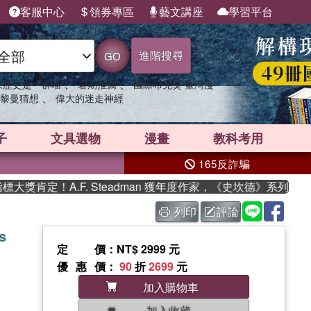
客服中心
領券專區
藝文講座
學習平台
進階搜尋
GO
、
、
果歷史是一群喵
暑期推薦
國際布克獎 臺灣漫
、
黎曼猜想
偉大的迷走神經
子
文具選物
漫畫
教科考用
165反詐騙
肯定！A.F. Steadman 獲年度作家，《史坎德》系列帶你踏
列印
評論
s
定價
：NT$ 2999 元
優惠價
：
90
折
2699
元
加入購物車
加入收藏