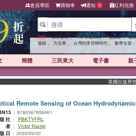
會員專區
購物車
通知
紅利兌換
5
、
、
、
熱搜：
東野圭吾
The Odyssey
父親節
如
、
、
、
遊錄
方念華
台灣的李登輝時代
數學女孩：
文
簡體
三民東大
電子書
親
英國出版界指標大獎
ptical Remote Sensing of Ocean Hydrodynamic
BN13
：
9780367656461
版社
：
PBKTYFRL
作者
：
Victor Raizer
版日
：
2020/09/30