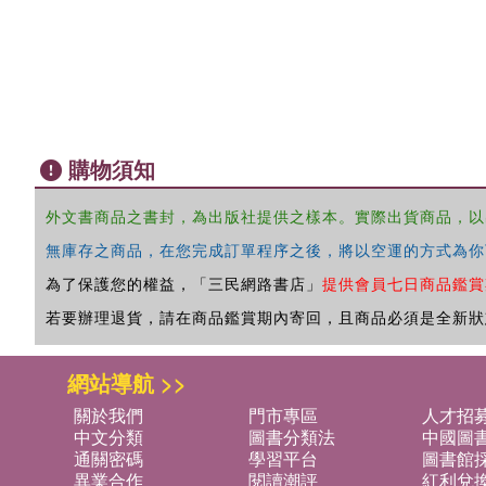
購物須知
外文書商品之書封，為出版社提供之樣本。實際出貨商品，以
無庫存之商品，在您完成訂單程序之後，將以空運的方式為你
為了保護您的權益，「三民網路書店」
提供會員七日商品鑑賞
若要辦理退貨，請在商品鑑賞期內寄回，且商品必須是全新狀
網站導航 >>
關於我們
門市專區
人才招
中文分類
圖書分類法
中國圖
通關密碼
學習平台
圖書館採
異業合作
閱讀潮評
紅利兌