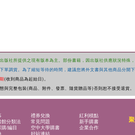
出版社所提供之現有版本為主。部份書籍，因出版社供應狀況特殊
下單調貨。為了縮短等待的時間，建議您將外文書與其他商品分開下
期
(收到商品為起始日)。
態與完整包裝(商品、附件、發票、隨貨贈品等)否則恕不接受退貨。
募
禮券兌換
紅利積點
聚
書館分類法
常見問題
新手購書
購/編目
空中大學購書
企業合作
換
好站連結