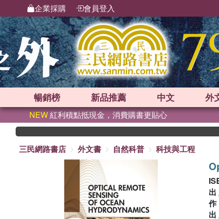
企業採購
會員登入
暢銷榜
新品
推薦
中文
外
NEW
紅利積點抵現金，消費購書更貼心
三民網路書店
外文書
自然科普
科技與工程
O
IS
出
出