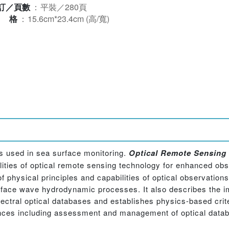
訂／頁數
：
平裝／280頁
規格
：
15.6cm*23.4cm (高/寬)
s used in sea surface monitoring.
Optical Remote Sensing
ities of optical remote sensing technology for enhanced obs
physical principles and capabilities of optical observations
urface wave hydrodynamic processes. It also describes the i
pectral optical databases and establishes physics-based crite
es including assessment and management of optical data