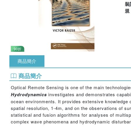
裝
90折
商品簡介
商品簡介
Optical Remote Sensing is one of the main technologie
Hydrodynamics
investigates and demonstrates capabil
ocean environments. It provides extensive knowledge of 
spatial resolution, 1-4m, and on the observations of s
statistical and fusion algorithms for analyses of multis
complex wave phenomena and hydrodynamic disturbanc