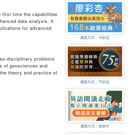
first time the capabilities
anced data analysis. It
plications for advanced
優惠方式：
19折起
oss-disciplinary problems
ds of geosciences and
the theory and practice of
優惠方式：
75折起
優惠方式：
熱賣中