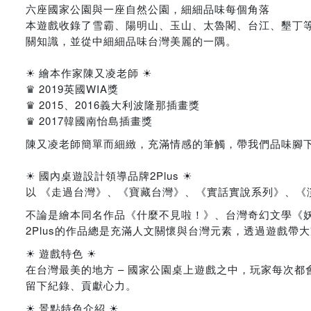
六座國家公園與一座自然公園，細細品味每個角落
本遊戲收錄了雪霸、陽明山、玉山、太魯閣、台江、墾丁
關知識，並從中細細品味台灣美麗的一隅。
☀ 繪本作家陳又凌老師 ☀
♛ 2019英國WIA獎
♛ 2015、2016義大利波隆那插畫獎
♛ 2017韓國南怡島插畫獎
陳又凌老師簡單而細緻，充滿情感的筆觸，帶我們品味腳
☀ 國內桌遊設計領導品牌2Plus ☀
以 《走過台灣》、《寶藏台灣》、《實話實說系列》、《演
不論是繪本同名作品《什麼不見啦！》、台灣奇幻文學《
2Plus的作品總是充滿人文關懷與台灣元素，透過遊戲帶
☀ 遊戲特色 ☀
在台灣最美的地方 – 國家公園桌上遊戲之中，玩家每次
留下紀錄、貢獻心力。
☀ 景點特色介紹 ☀