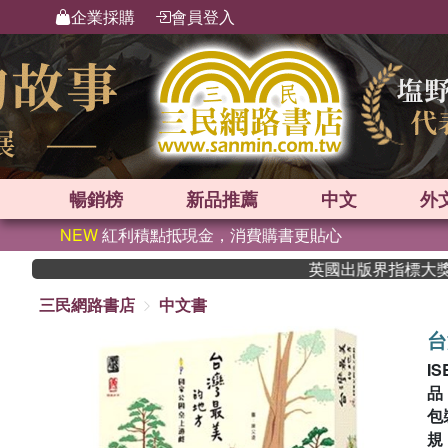
企業採購
會員登入
暢銷榜
新品
推薦
中文
外
NEW
紅利積點抵現金，消費購書更貼心
英國出版界指標大獎肯定！A.F. S
三民網路書店
中文書
台
IS
包