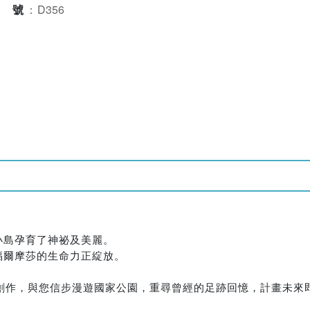
型號
：
D356
小島孕育了神祕及美麗。
福爾摩莎的生命力正綻放。
的創作，與您信步漫遊國家公園，重尋曾經的足跡回憶，計畫未來