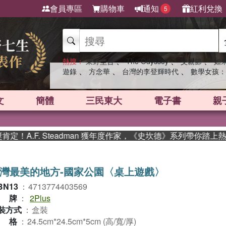
會員專區
購物車
通知
紅利兌換
5
、
、
、
熱搜：
東野圭吾
The Odyssey
父親節
如
、
、
、
遊錄
方念華
台灣的李登輝時代
數學女孩：
文
簡體
三民東大
電子書
親
teadman 獲年度作家，《史坎德》系列帶你踏上熱血奇幻旅程
灣最美的地方-國家公園〈桌上遊戲〉
BN13
：
4713774403569
品牌
：
2Plus
裝方式
：
盒裝
規格
：
24.5cm*24.5cm*5cm (高/寬/厚)