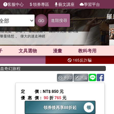
客服中心
領券專區
藝文講座
學習平台
進階搜尋
GO
、
、
果歷史是一群喵
暑期推薦
國際布克獎 臺灣漫
、
黎曼猜想
偉大的迷走神經
子
文具選物
漫畫
教科考用
165反詐騙
列印
評論
定價
：NT$ 850 元
優惠價
：
90
折
765
元
領券後再享88折起
領