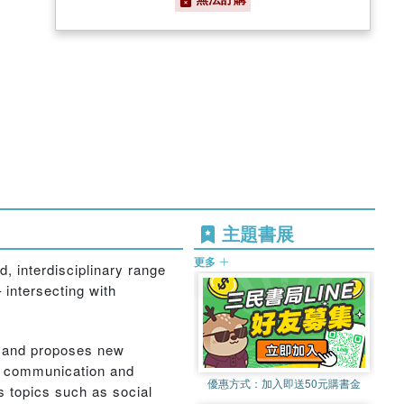
主題書展
更多
 interdisciplinary range
intersecting with
ks and proposes new
y, communication and
優惠方式：
加入即送50元購書金
s topics such as social