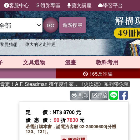
客服中心
領券專區
藝文講座
學習平台
進階搜尋
GO
、
、
果歷史是一群喵
暑期推薦
國際布克獎 臺灣漫
、
黎曼猜想
偉大的迷走神經
子
文具選物
漫畫
教科考用
165反詐騙
.F. Steadman 獲年度作家，《史坎德》系列帶你踏上熱血奇
列印
評論
定價
：NT$ 8700 元
優惠價
：
90
折
7830
元
若需訂購本書，請電洽客服 02-25006600[分機
130、131]。
無法訂購