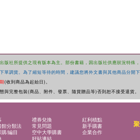
出版社所提供之現有版本為主。部份書籍，因出版社供應狀況特殊
下單調貨。為了縮短等待的時間，建議您將外文書與其他商品分開下
期
(收到商品為起始日)。
態與完整包裝(商品、附件、發票、隨貨贈品等)否則恕不接受退貨。
募
禮券兌換
紅利積點
聚
書館分類法
常見問題
新手購書
購/編目
空中大學購書
企業合作
換
好站連結