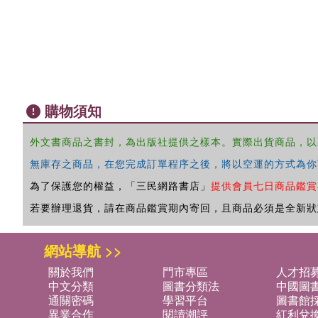
購物須知
外文書商品之書封，為出版社提供之樣本。實際出貨商品，以
無庫存之商品，在您完成訂單程序之後，將以空運的方式為你
為了保護您的權益，「三民網路書店」
提供會員七日商品鑑賞
若要辦理退貨，請在商品鑑賞期內寄回，且商品必須是全新狀
網站導航 >>
關於我們
門市專區
人才招
中文分類
圖書分類法
中國圖
通關密碼
學習平台
圖書館採
異業合作
閱讀潮評
紅利兌