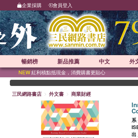
企業採購
會員登入
暢銷榜
新品
推薦
中文
外
NEW
紅利積點抵現金，消費購書更貼心
三民網路書店
外文書
商業財經
In
C
系
IS
出