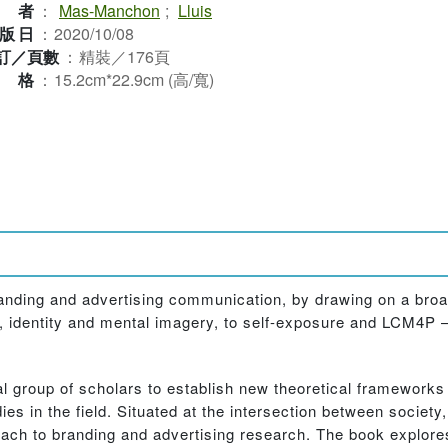
作者
：
Mas-Manchon
;
Lluis
版日
：
2020/10/08
訂／頁數
：
精裝／176頁
規格
：
15.2cm*22.9cm (高/寬)
nding and advertising communication, by drawing on a broad,
 identity and mental imagery, to self-exposure and LCM4P – 
al group of scholars to establish new theoretical framewor
s in the field. Situated at the intersection between societ
ach to branding and advertising research. The book explore