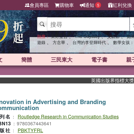
會員專區
購物車
通知
紅利兌換
5
、
、
、
熱搜：
東野圭吾
The Odyssey
父親節
如
、
、
、
遊錄
方念華
台灣的李登輝時代
數學女孩：
文
簡體
三民東大
電子書
親
英國出版界指標大獎肯定！A
novation in Advertising and Branding
ommunication
列名
：
Routledge Research in Communication Studies
BN13
：
9780367443641
版社
：
PBKTYFRL