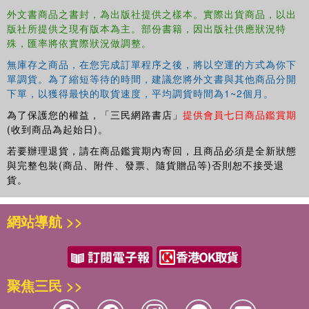
外文書商品之書封，為出版社提供之樣本。實際出貨商品，以出
版社所提供之現有版本為主。部份書籍，因出版社供應狀況特
殊，匯率將依實際狀況做調整。
無庫存之商品，在您完成訂單程序之後，將以空運的方式為你下
單調貨。為了縮短等待的時間，建議您將外文書與其他商品分開
下單，以獲得最快的取貨速度，平均調貨時間為1~2個月。
為了保護您的權益，「三民網路書店」
提供會員七日商品鑑賞期
(收到商品為起始日)。
若要辦理退貨，請在商品鑑賞期內寄回，且商品必須是全新狀態
與完整包裝(商品、附件、發票、隨貨贈品等)否則恕不接受退
貨。
網站導航 >>
聚焦三民 >>