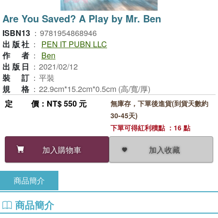
Are You Saved? A Play by Mr. Ben
ISBN13
：
9781954868946
出版社
：
PEN IT PUBN LLC
作者
：
Ben
出版日
：
2021/02/12
裝訂
：
平裝
規格
：
22.9cm*15.2cm*0.5cm (高/寬/厚)
定價
：NT$ 550 元
無庫存，下單後進貨(到貨天數約
30-45天)
下單可得紅利積點 ：16 點
加入收藏
加入購物車
商品簡介
商品簡介