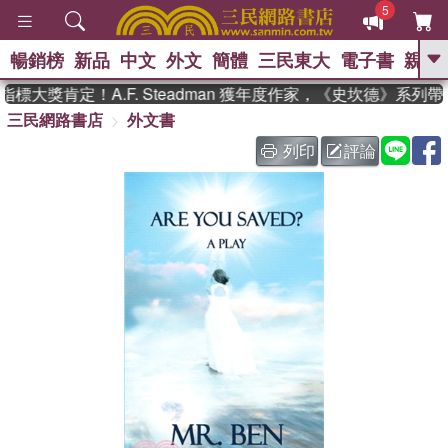
5
暢銷榜
新品
中文
外文
簡體
三民東大
電子書
親子
GO
大獎肯定！A.F. Steadman 獲年度作家，《史坎德》系列
三民網路書店
外文書
、
熱搜：
東野圭吾
高希均教授回憶錄
、
、
、
The Odyssey
父親節
如果歷
列印
評論
、
、
史是一群喵
暑期推薦
國際布克
、
、
獎 臺灣漫遊錄
方念華
台灣的李
、
、
登輝時代
數學女孩：黎曼猜想
偉大的迷走神經