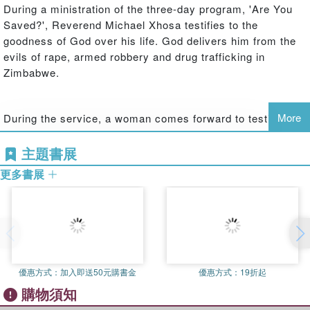
During a ministration of the three-day program, 'Are You
Saved?', Reverend Michael Xhosa testifies to the
goodness of God over his life. God delivers him from the
evils of rape, armed robbery and drug trafficking in
Zimbabwe.
More
During the service, a woman comes forward to testify
about his dramatic past against her, asking him, 'Are You
Saved'?
主題書展
更多書展
優惠方式：
加入即送50元購書金
優惠方式：
19折起
購物須知