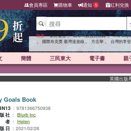
會員專區
購物車
通知
紅利兌換
5
、
、
熱搜：
東野圭吾
高希均教授回憶錄
The Odys
、
、
、
國際布克獎 臺灣漫遊錄
方念華
台灣的李登
文
簡體
三民東大
電子書
親
英國出版界指標
y Goals Book
BN13
：
9781366750938
版社
：
Blurb Inc
作者
：
Helen
版日
：
2021/02/28