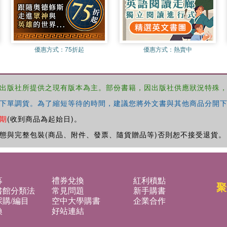
優惠方式：
75折起
優惠方式：
熱賣中
出版社所提供之現有版本為主。部份書籍，因出版社供應狀況特殊
下單調貨。為了縮短等待的時間，建議您將外文書與其他商品分開下
期
(收到商品為起始日)。
態與完整包裝(商品、附件、發票、隨貨贈品等)否則恕不接受退貨。
募
禮券兌換
紅利積點
聚
書館分類法
常見問題
新手購書
購/編目
空中大學購書
企業合作
換
好站連結