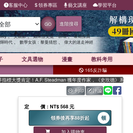
客服中心
領券專區
藝文講座
學習平台
進階搜尋
GO
、
、
、
sey
父親節
如果歷史是一群喵
暑期推薦
、
、
輝時代
數學女孩：黎曼猜想
偉大的迷走神經
子
文具選物
漫畫
教科考用
165反詐騙
大獎肯定！A.F. Steadman 獲年度作家，《史坎德》系列帶
列印
評論
定價
：NT$ 568 元
領券後再享88折起
領
加入購物車