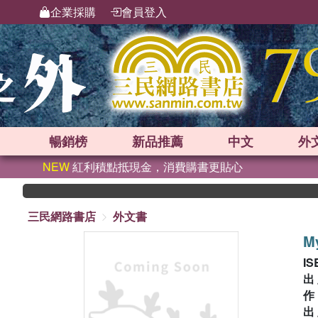
企業採購
會員登入
暢銷榜
新品
推薦
中文
外
NEW
紅利積點抵現金，消費購書更貼心
三民網路書店
外文書
M
IS
出
出