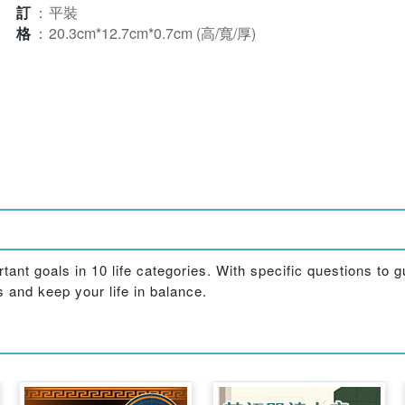
裝訂
：
平裝
規格
：
20.3cm*12.7cm*0.7cm (高/寬/厚)
tant goals in 10 life categories. With specific questions to 
s and keep your life in balance.