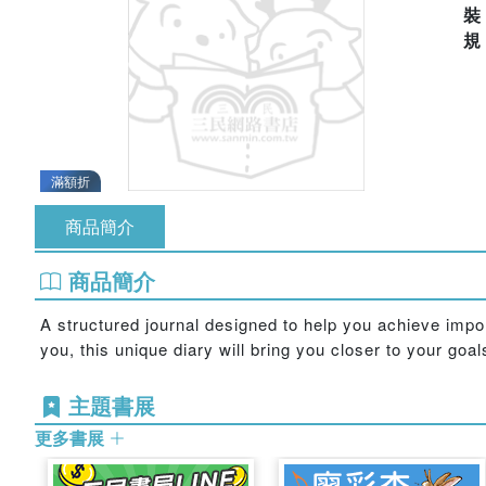
滿額折
商品簡介
商品簡介
A structured journal designed to help you achieve impor
you, this unique diary will bring you closer to your goal
主題書展
更多書展