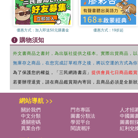
優惠方式：
加入即送50元購書金
優惠方式：
19折起
購物須知
外文書商品之書封，為出版社提供之樣本。實際出貨商品，以
無庫存之商品，在您完成訂單程序之後，將以空運的方式為你
為了保護您的權益，「三民網路書店」
提供會員七日商品鑑賞
若要辦理退貨，請在商品鑑賞期內寄回，且商品必須是全新狀
網站導航 >>
關於我們
門市專區
人才招
中文分類
圖書分類法
中國圖
通關密碼
學習平台
圖書館採
異業合作
閱讀潮評
紅利兌