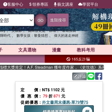
客服中心
領券專區
藝文講座
學習平台
進階搜尋
GO
、
、
、
sey
父親節
如果歷史是一群喵
暑期推薦
、
、
輝時代
數學女孩：黎曼猜想
偉大的迷走神經
子
文具選物
漫畫
教科考用
165反詐騙
肯定！A.F. Steadman 獲年度作家，《史坎德》系列帶你
評論
定價
：NT$ 1102 元
優惠價
：
79
折
871
元
促銷優惠
：
外文書周末優惠-單79雙75
領券後再享88折起
領