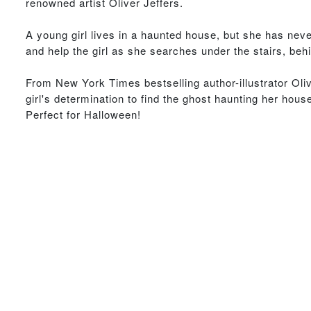
renowned artist Oliver Jeffers.
A young girl lives in a haunted house, but she has neve
and help the girl as she searches under the stairs, behin
From New York Times bestselling author-illustrator Oliv
girl's determination to find the ghost haunting her hou
Perfect for Halloween!