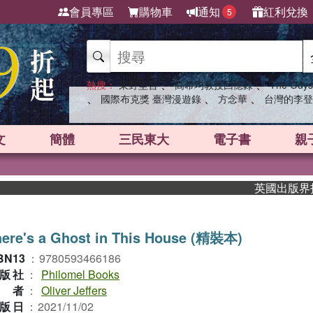
會員專區
購物車
通知
紅利兌換
5
、
、
熱搜：
東野圭吾
高希均教授回憶錄
The Odys
、
、
、
國際布克獎 臺灣漫遊錄
方念華
台灣的李登
文
簡體
三民東大
電子書
親
英國出版界指標大獎
here's a Ghost in This House (精裝本)
BN13
：
9780593466186
版社
：
Philomel Books
作者
：
Oliver Jeffers
版日
：
2021/11/02