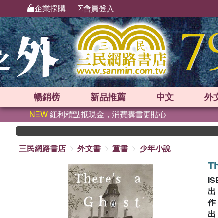
企業採購
會員登入
暢銷榜
新品
推薦
中文
外
NEW
紅利積點抵現金，消費購書更貼心
三民網路書店
外文書
童書
少年小說
T
IS
出
出