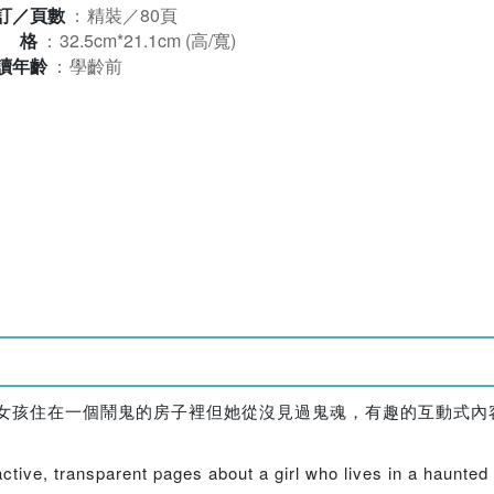
訂／頁數
：
精裝／80頁
規格
：
32.5cm*21.1cm (高/寬)
讀年齡
：
學齡前
愛作品！小女孩住在一個鬧鬼的房子裡但她從沒見過鬼魂，有趣的互動
ractive, transparent pages about a girl who lives in a haunte