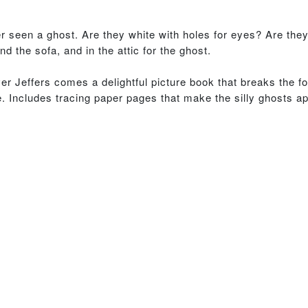
r seen a ghost. Are they white with holes for eyes? Are the
d the sofa, and in the attic for the ghost.
er Jeffers comes a delightful picture book that breaks the f
se. Includes tracing paper pages that make the silly ghosts 