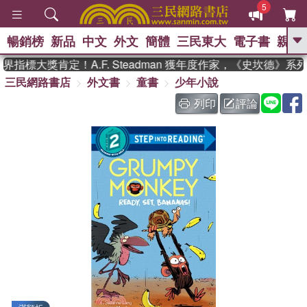
5
暢銷榜
新品
中文
外文
簡體
三民東大
電子書
親子
GO
指標大獎肯定！A.F. Steadman 獲年度作家，《史坎德》系
三民網路書店
外文書
童書
少年小說
、
、
熱搜：
東野圭吾
The Odyssey
、
、
父親節
如果歷史是一群喵
暑期
列印
評論
、
、
推薦
國際布克獎 臺灣漫遊錄
方
、
、
念華
台灣的李登輝時代
數學女
、
孩：黎曼猜想
偉大的迷走神經