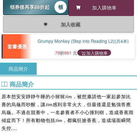
領券後再享88折起
領
加入購物車
加入收藏
Grumpy Monkey (Step into Reading L2)(共4本)
套書優惠
79
折
661
元
加入購物車
商品簡介
商品簡介
原本想安安靜靜午睡的小猩猩Jim，被想邀請他一家起參加比
賽的烏龜而吵醒，讓Jim感到非常火大，但最後還是勉強答應
烏龜。不過在競賽中，一名參賽者不小心撞到樹，造成香蕉雨
傾盆而下！所有動物包括Jim，都瘋狂搶香蕉，造成場面瞬間
失控....