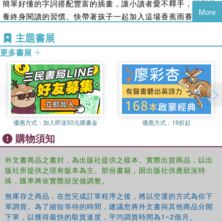
簡單好懂的字詞搭配豐富的插畫，讓小讀者愛不釋手，輕鬆培
More
養終身閱讀的習慣。快帶著孩子一起加入這場香蕉雨賽跑，笑
聲不斷，趣味無窮！
主題書展
Funny monkey Jim Panzee, star of the #1 New York
更多書展
Times bestselling series, is reluctant to join the race in
the jungle until banana after banana falls from above.
Jim Panzee ‘s plans for a quiet morning nap are interrupted by
Tortoise's plea to join him in the jungle race. This makes
Grumpy Monkey even grumpier but he reluctantly agrees.
優惠方式：
加入即送50元購書金
優惠方式：
19折起
Then one of the runners bumps into a tree and bananas come
購物須知
raining down! The race to the finish is over as everyone,
including Grumpy Monkey, races to get the biggest share of
外文書商品之書封，為出版社提供之樣本。實際出貨商品，以出
bananas. Easy-to-read words and colorful illustrations will
版社所提供之現有版本為主。部份書籍，因出版社供應狀況特
hook young readers on the lifelong habit of reading. Step 2
殊，匯率將依實際狀況做調整。
readers use basic vocabulary and short sentences to tell simple
無庫存之商品，在您完成訂單程序之後，將以空運的方式為你下
stories. They are perfect for children who recognize familiar
單調貨。為了縮短等待的時間，建議您將外文書與其他商品分開
下單，以獲得最快的取貨速度，平均調貨時間為1~2個月。
words and can sound out new words with help.