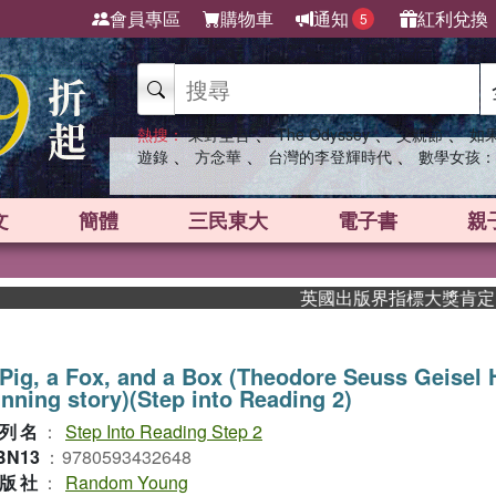
會員專區
購物車
通知
紅利兌換
5
、
、
、
熱搜：
東野圭吾
The Odyssey
父親節
如
、
、
、
遊錄
方念華
台灣的李登輝時代
數學女孩：
文
簡體
三民東大
電子書
親
英國出版界指標大獎肯定！A.F
Pig, a Fox, and a Box (Theodore Seuss Geisel
nning story)(Step into Reading 2)
列名
：
Step Into Reading Step 2
BN13
：
9780593432648
版社
：
Random Young