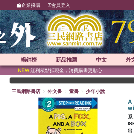
企業採購
會員登入
暢銷榜
新品
推薦
中文
外
NEW
紅利積點抵現金，消費購書更貼心
三民網路書店
外文書
童書
少年小說
A 
wi
系
IS
出