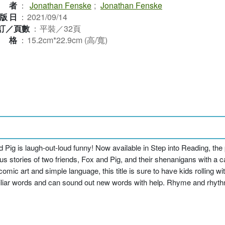
作者
：
Jonathan Fenske
;
Jonathan Fenske
版日
：
2021/09/14
訂／頁數
：
平裝／32頁
規格
：
15.2cm*22.9cm (高/寬)
ig is laugh-out-loud funny! Now available in Step into Reading, the p
us stories of two friends, Fox and Pig, and their shenanigans with a
th comic art and simple language, this title is sure to have kids rollin
miliar words and can sound out new words with help. Rhyme and rhythm