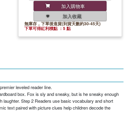
加入購物車
加入收藏
無庫存，下單後進貨(到貨天數約30-45天)
下單可得紅利積點 ：5 點
remier leveled reader line.
 cardboard box. Fox is sly and sneaky, but is he sneaky enough
g with laughter. Step 2 Readers use basic vocabulary and short
ic text paired with picture clues help children decode the