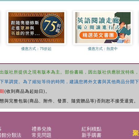
優惠方式：
75折起
優惠方式：
熱賣中
出版社所提供之現有版本為主。部份書籍，因出版社供應狀況特殊
下單調貨。為了縮短等待的時間，建議您將外文書與其他商品分開下
期
(收到商品為起始日)。
態與完整包裝(商品、附件、發票、隨貨贈品等)否則恕不接受退貨。
募
禮券兌換
紅利積點
聚
書館分類法
常見問題
新手購書