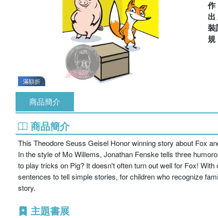
出
裝
滿額折
商品簡介
商品簡介
This Theodore Seuss Geisel Honor winning story about Fox and P
In the style of Mo Willems, Jonathan Fenske tells three humoro
to play tricks on Pig? It doesn't often turn out well for Fox! Wi
sentences to tell simple stories, for children who recognize fa
story.
主題書展