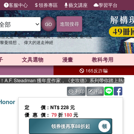
客服中心
領券專區
藝文講座
學習平台
進階搜尋
GO
、
、
果歷史是一群喵
暑期推薦
國際布克獎 臺灣漫
、
黎曼猜想
偉大的迷走神經
子
文具選物
漫畫
教科考用
165反詐騙
. Steadman 獲年度作家，《史坎德》系列帶你踏上熱血奇幻旅
列印
評論
 Honor
定價
：NT$ 228 元
優惠價
：
79
折
180
元
領券後再享88折起
領