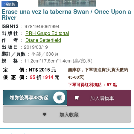
滿額折
Erase una vez la taberna Swan / Once Upon a
River
ISBN13
：
9781949061994
出版社
：
PRH Grupo Editorial
作者
：
Diane Setterfield
出版日
：
2019/03/19
裝訂／頁數
：
平裝／608頁
規格
：
11.2cm*17.8cm*1.4cm (高/寬/厚)
定價
：NT$ 2015 元
無庫存，下單後進貨(到貨天數約
優惠價
：
95
折
1914
元
45-60天)
下單可得紅利積點 ：57 點
領券後再享88折起
領
加入購物車
加入收藏