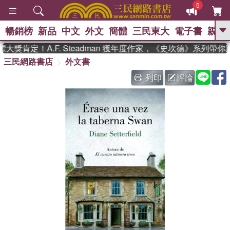
5
暢銷榜
新品
中文
外文
簡體
三民東大
電子書
親子
GO
獎肯定！A.F. Steadman 獲年度作家，《史坎德》系列帶你
三民網路書店
外文書
、
熱搜：
東野圭吾
高希均教授回憶錄
、
、
、
The Odyssey
父親節
如果歷
列印
評論
、
、
史是一群喵
暑期推薦
國際布克
、
、
獎 臺灣漫遊錄
方念華
台灣的李
、
、
登輝時代
數學女孩：黎曼猜想
偉大的迷走神經