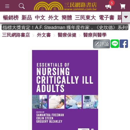
5
暢銷榜
新品
中文
外文
簡體
三民東大
電子書
親子
GO
標大獎肯定！A.F. Steadman 獲年度作家，《史坎德》系列
三民網路書店
外文書
醫療保健
醫療與醫學
、
熱搜：
東野圭吾
高希均教授回憶錄
、
、
、
The Odyssey
父親節
如果歷
評論
、
、
史是一群喵
暑期推薦
國際布克
、
、
獎 臺灣漫遊錄
方念華
台灣的李
、
、
登輝時代
數學女孩：黎曼猜想
偉大的迷走神經