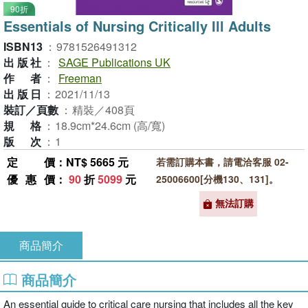
90折
Essentials of Nursing Critically Ill Adults
ISBN13
：
9781526491312
出版社
：
SAGE Publications UK
作者
：
Freeman
出版日
：
2021/11/13
裝訂／頁數
：
精裝／408頁
規格
：
18.9cm*24.6cm (高/寬)
版次
：
1
定價
：NT$ 5665 元
若需訂購本書，請電洽客服 02-
優惠價
：
90
折
5099
元
25006600[分機130、131]。
無法訂購
商品簡介
商品簡介
An essential guide to critical care nursing that includes all the key