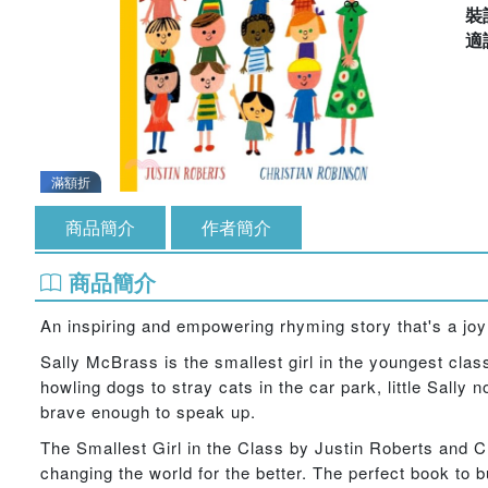
裝
適
滿額折
商品簡介
作者簡介
商品簡介
An inspiring and empowering rhyming story that's a joy 
Sally McBrass is the smallest girl in the youngest clas
howling dogs to stray cats in the car park, little Sally
brave enough to speak up.
The Smallest Girl in the Class by Justin Roberts and C
changing the world for the better. The perfect book to 