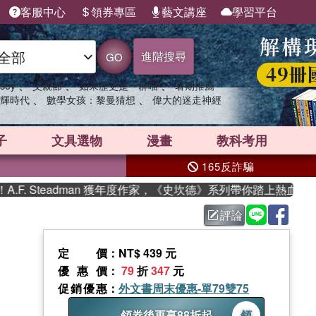
客服中心
領券專區
藝文講座
學習平台
進階搜尋
GO
、
、
、
sey
父親節
如果歷史是一群喵
暑期推薦
、
、
輝時代
數學女孩：黎曼猜想
偉大的迷走神經
子
文具選物
漫畫
教科考用
165反詐騙
 Steadman 獲年度作家，《史坎德》系列帶你踏上熱血奇幻旅程
評論
定價
：NT$ 439 元
優惠價
：
79
折
347
元
促銷優惠
：
外文書周末優惠-單79雙75
領券後再享88折起
領