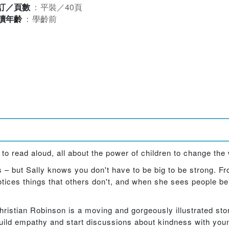
訂／頁數
：
平裝／40頁
讀年齡
：
學齡前
to read aloud, all about the power of children to change the 
s – but Sally knows you don't have to be big to be strong. Fr
 notices things that others don't, and when she sees people b
hristian Robinson is a moving and gorgeously illustrated st
build empathy and start discussions about kindness with youn