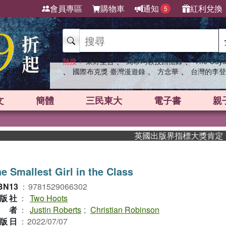
會員專區
購物車
通知
紅利兌換
5
、
、
熱搜：
東野圭吾
高希均教授回憶錄
The Odys
、
、
、
國際布克獎 臺灣漫遊錄
方念華
台灣的李登
文
簡體
三民東大
電子書
親
英國出版界指標大獎肯定！A.F.
e Smallest Girl in the Class
BN13
：
9781529066302
版社
：
Two Hoots
作者
：
Justin Roberts
;
Christian Robinson
版日
：
2022/07/07