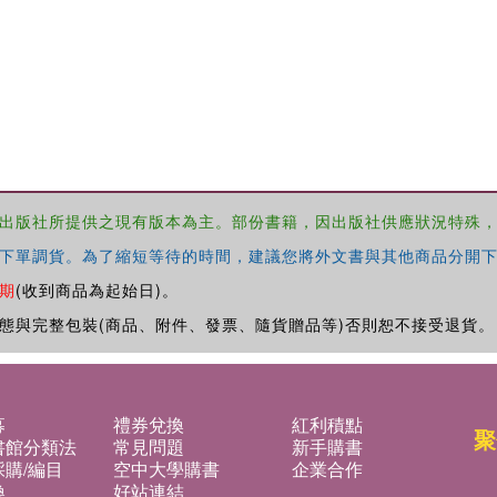
出版社所提供之現有版本為主。部份書籍，因出版社供應狀況特殊
下單調貨。為了縮短等待的時間，建議您將外文書與其他商品分開下
期
(收到商品為起始日)。
態與完整包裝(商品、附件、發票、隨貨贈品等)否則恕不接受退貨。
募
禮券兌換
紅利積點
聚
書館分類法
常見問題
新手購書
購/編目
空中大學購書
企業合作
換
好站連結