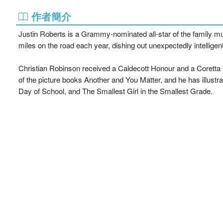
作者簡介
Justin Roberts is a Grammy-nominated all-star of the family m
miles on the road each year, dishing out unexpectedly intelligent
Christian Robinson received a Caldecott Honour and a Coretta Sco
of the picture books Another and You Matter, and he has illust
Day of School, and The Smallest Girl in the Smallest Grade.