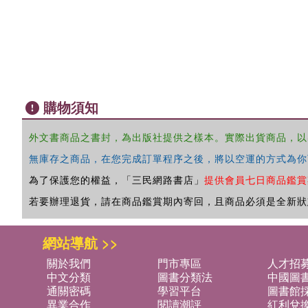
購物須知
外文書商品之書封，為出版社提供之樣本。實際出貨商品，以
無庫存之商品，在您完成訂單程序之後，將以空運的方式為你
為了保護您的權益，「三民網路書店」
提供會員七日商品鑑賞
若要辦理退貨，請在商品鑑賞期內寄回，且商品必須是全新狀
網站導航 >>
關於我們
門市專區
人才招
中文分類
圖書分類法
中國圖
通關密碼
學習平台
圖書館採
異業合作
閱讀潮評
紅利兌