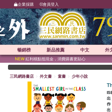
企業採購
會員登入
暢銷榜
新品
推薦
中文
外
NEW
紅利積點抵現金，消費購書更貼心
三民網路書店
外文書
童書
少年小說
Th
IS
出
出