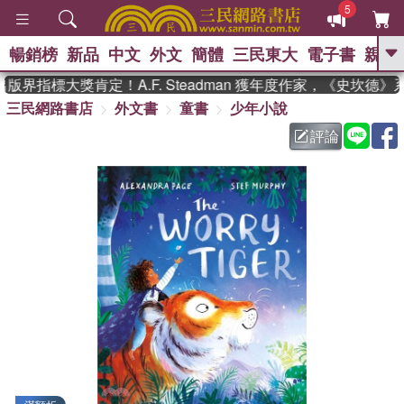
5
暢銷榜
新品
中文
外文
簡體
三民東大
電子書
親子
GO
界指標大獎肯定！A.F. Steadman 獲年度作家，《史坎德
三民網路書店
外文書
童書
少年小說
、
熱搜：
東野圭吾
高希均教授回憶錄
、
、
、
The Odyssey
父親節
如果歷
評論
、
、
史是一群喵
暑期推薦
國際布克
、
、
獎 臺灣漫遊錄
方念華
台灣的李
、
、
登輝時代
數學女孩：黎曼猜想
偉大的迷走神經