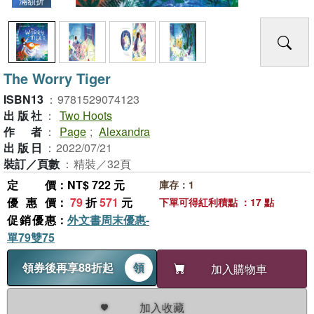
滿額折
The Worry Tiger
ISBN13
：
9781529074123
出版社
：
Two Hoots
作者
：
Page
;
Alexandra
出版日
：
2022/07/21
裝訂／頁數
：
精裝／32頁
定價
：NT$ 722 元
庫存：1
優惠價
：
79
折
571
元
下單可得紅利積點 ：17 點
促銷優惠
：
外文書周末優惠-
單79雙75
領券後再享88折起
領
加入購物車
加入收藏