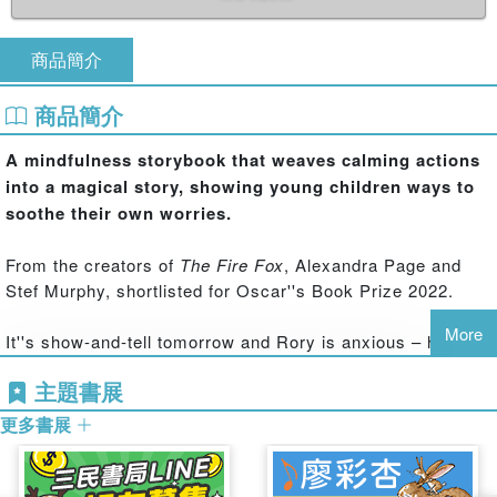
商品簡介
商品簡介
A mindfulness storybook that weaves calming actions
into a magical story, showing young children ways to
soothe their own worries.
From the creators of
The Fire Fox
, Alexandra Page and
Stef Murphy, shortlisted for Oscar''s Book Prize 2022.
More
It''s show-and-tell tomorrow and Rory is anxious – he
doesn''t have anything special to share with the class. But
主題書展
everything changes when Rory meets his very own worry
tiger.
更多書展
"Try this," said the tiger. "See how quiet you can be. Tiptoe
like a tiger and tell me what you see."