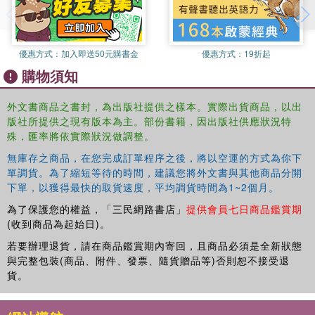
Breathing deep to smell the jungle scents.
Stretching to join the monkeys high up in the trees.
優惠方式：
加入即送50元購書金
優惠方式：
19折起
Listening carefully to the creatures all around.
購物須知
This enchanting story is full of mindfulness actions that
外文書商品之書封，為出版社提供之樣本。實際出貨商品，以出
anyone can take to feel calm.
版社所提供之現有版本為主。部份書籍，因出版社供應狀況特
殊，匯率將依實際狀況做調整。
The Worry Tiger
is a gorgeously illustrated book with a
無庫存之商品，在您完成訂單程序之後，將以空運的方式為你下
gentle rhyme that''s a joy to read aloud and will help
單調貨。為了縮短等待的時間，建議您將外文書與其他商品分開
children relax and speak about what might be feeding their
下單，以獲得最快的取貨速度，平均調貨時間為1~2個月。
anxiety.
為了保護您的權益，「三民網路書店」
提供會員七日商品鑑賞期
(收到商品為起始日)。
Includes a set of fun and easy mindfulness exercises at
the back of the book.
若要辦理退貨，請在商品鑑賞期內寄回，且商品必須是全新狀態
與完整包裝(商品、附件、發票、隨貨贈品等)否則恕不接受退
貨。