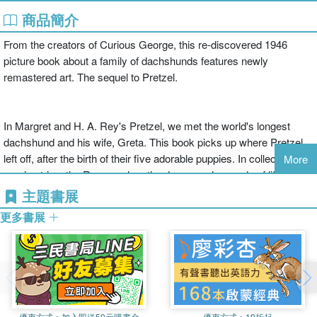
商品簡介
From the creators of Curious George, this re-discovered 1946
picture book about a family of dachshunds features newly
remastered art. The sequel to Pretzel.
In Margret and H. A. Rey's Pretzel, we met the world's longest
dachshund and his wife, Greta. This book picks up where Pretzel
left off, after the birth of their five adorable puppies. In collected
More
comic strips, the Reys explore the drama and comedy of life as a
family of seven, and what it means to have a daddy who's
主題書展
sometimes as silly as he is long!
更多書展
優惠方式：
加入即送50元購書金
優惠方式：
19折起