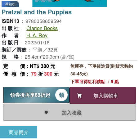
滿額折
Pretzel and the Puppies
ISBN13
：
9780358659594
出版社
：
Clarion Books
作者
：
H. A. Rey
出版日
：
2022/01/18
裝訂／頁數
：
平裝／32頁
規格
：
25.4cm*20.3cm (高/寬)
定價
：NT$ 380 元
無庫存，下單後進貨(到貨天數約
優惠價
：
79
折
300
元
30-45天)
下單可得紅利積點 ：9 點
領券後再享88折起
領
加入購物車
加入收藏
商品簡介