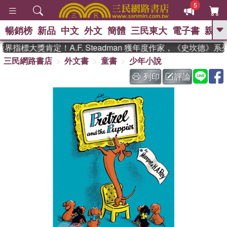
5
暢銷榜
新品
中文
外文
簡體
三民東大
電子書
親子
GO
指標大獎肯定！A.F. Steadman 獲年度作家，《史坎德》
三民網路書店
外文書
童書
少年小說
、
、
熱搜：
東野圭吾
The Odyssey
、
、
父親節
如果歷史是一群喵
暑期
列印
評論
、
、
推薦
國際布克獎 臺灣漫遊錄
方
、
、
念華
台灣的李登輝時代
數學女
、
孩：黎曼猜想
偉大的迷走神經