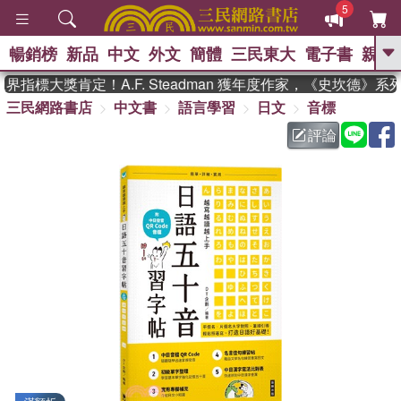
5
暢銷榜
新品
中文
外文
簡體
三民東大
電子書
親子
GO
指標大獎肯定！A.F. Steadman 獲年度作家，《史坎德》系
三民網路書店
中文書
語言學習
日文
音標
、
熱搜：
東野圭吾
高希均教授回憶錄
、
、
、
The Odyssey
父親節
花開錦
評論
、
、
、
繡
暑期推薦
方念華
台灣的
、
李登輝時代
數學女孩：黎曼猜想
、
、
偉大的迷走神經
如果歷史是一
、
群喵
臺灣漫遊錄