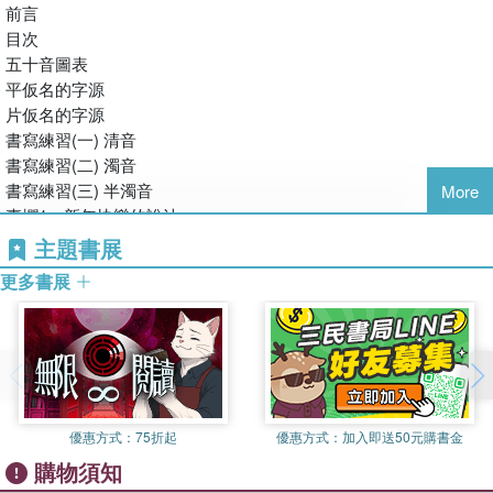
前言
目次
除了把五十音背起來之外，寫一手「美文字」也是現在許多人努力
五十音圖表
的目標！本書精選日本文學中的名言佳句製做成練習帖，只要好好
平仮名的字源
練習，也能寫出一手漂亮的日語！
片仮名的字源
書寫練習(一) 清音
此外更穿插了許多豐富實用的日語專欄，學習五十音的過程中更可
書寫練習(二) 濁音
以補充許多有趣的小知識哦！
書寫練習(三) 半濁音
More
專欄1：新年快樂的說法
本書特色
書寫練習(四) 拗音
主題書展
專欄2：日語中的記號「」
● 附中日音檔QR Code隨聽隨學
更多書展
平仮名的單字練習
● 初級單字整理（附羅馬拼音）
單字測驗
● 精選日本文學名言佳句練習帖
片仮名的單字練習
● 常見中日漢字寫法比對表
單字測驗
● 實用專欄補充
專欄3：日語中的記號「々」
名言的書寫練習
優惠方式：
75折起
優惠方式：
加入即送50元購書金
中日漢字對照表
購物須知
專欄4：日本鬼怪大不同