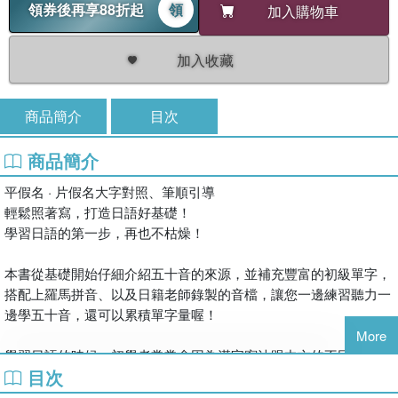
領券後再享88折起
領
加入購物車
加入收藏
商品簡介
目次
商品簡介
平假名 · 片假名大字對照、筆順引導
輕鬆照著寫，打造日語好基礎！
學習日語的第一步，再也不枯燥！
本書從基礎開始仔細介紹五十音的來源，並補充豐富的初級單字，
搭配上羅馬拼音、以及日籍老師錄製的音檔，讓您一邊練習聽力一
邊學五十音，還可以累積單字量喔！
More
學習日語的時候，初學者常常會因為漢字寫法跟中文的不同而感到
目次
混亂，本書按照筆畫排序常見的中日漢字寫法對照表，方便查詢、
學習更有效率。