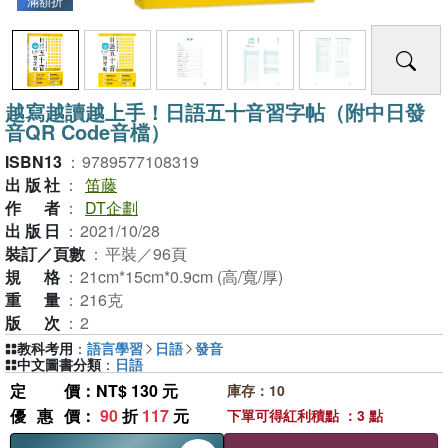
滿額折
越寫越讀越上手！日語五十音習字帖（附中日發
音QR Code音檔）
ISBN13
：
9789577108319
出版社
：
笛藤
作者
：
DT企劃
出版日
：
2021/10/28
裝訂／頁數
：
平裝／96頁
規格
：
21cm*15cm*0.9cm (高/寬/厚)
重量
：
216克
版次
：
2
教科考用
：
語言學習
日語
發音
中文圖書分類
：
日語
定價
：NT$ 130 元
庫存：10
優惠價
：
90
折
117
元
下單可得紅利積點 ：3 點