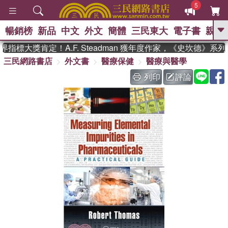
5
暢銷榜
新品
中文
外文
簡體
三民東大
電子書
親子
GO
指標大獎肯定！A.F. Steadman 獲年度作家，《史坎德》系
三民網路書店
外文書
醫療保健
醫療與醫學
、
熱搜：
東野圭吾
高希均教授回憶錄
、
、
、
The Odyssey
父親節
如果歷
列印
評論
、
、
史是一群喵
暑期推薦
國際布克
、
、
獎 臺灣漫遊錄
方念華
台灣的李
、
、
登輝時代
數學女孩：黎曼猜想
偉大的迷走神經