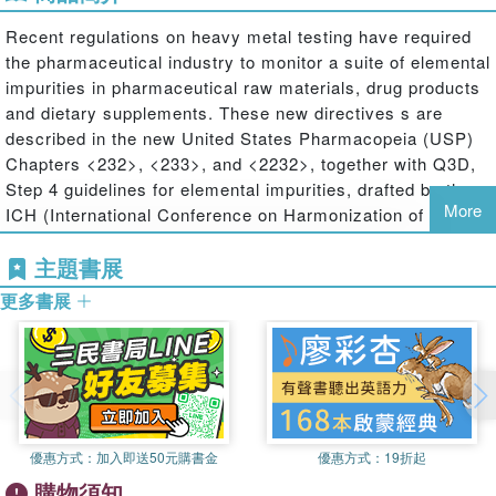
Recent regulations on heavy metal testing have required
the pharmaceutical industry to monitor a suite of elemental
impurities in pharmaceutical raw materials, drug products
and dietary supplements. These new directives s are
described in the new United States Pharmacopeia (USP)
Chapters <232>, <233>, and <2232>, together with Q3D,
Step 4 guidelines for elemental impurities, drafted by the
More
ICH (International Conference on Harmonization of
Technical Requirements for Registration of
主題書展
Pharmaceuticals for Human Use), a consortium of global
pharmaceutical associations, including the European
更多書展
Pharmacopeia (Ph.Eur.), the Japanese Pharmacopeia (JP)
and the USP. This book provides a complete guide to the
analytical methodology, instrumental techniques and
sample preparation procedures used for measuring
elemental impurities in pharmaceutical and nutraceutical
materials.
優惠方式：
加入即送50元購書金
優惠方式：
19折起
It offers readers the tools to better understand plasma
購物須知