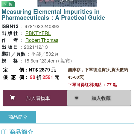
90折
Measuring Elemental Impurities in
Pharmaceuticals：A Practical Guide
ISBN13
：
9781032240893
出版社
：
PBKTYFRL
作者
：
Robert Thomas
出版日
：
2021/12/13
裝訂／頁數
：
平裝／502頁
規格
：
15.6cm*23.4cm (高/寬)
定價
：NT$ 2879 元
無庫存，下單後進貨(到貨天數約
優惠價
：
90
折
2591
元
45-60天)
下單可得紅利積點 ：77 點
加入收藏
加入購物車
商品簡介
商品簡介