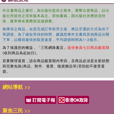
spectrochemistry to optimize detection capability for the
full suite of elemental PDE (Permitted Daily Exposure)
外文書商品之書封，為出版社提供之樣本。實際出貨商品，以出
levels in the various drug delivery categories. Other
版社所提供之現有版本為主。部份書籍，因出版社供應狀況特
relevant information covered in the book includes:
殊，匯率將依實際狀況做調整。
無庫存之商品，在您完成訂單程序之後，將以空運的方式為你下
The complete guide to measuring elemental impurities in
單調貨。為了縮短等待的時間，建議您將外文書與其他商品分開
pharmaceutical and nutraceutical materials.
下單，以獲得最快的取貨速度，平均調貨時間為1~2個月。
Covers heavy metals testing in the pharmaceutical industry from
an historical perspective.
為了保護您的權益，「三民網路書店」
提供會員七日商品鑑賞期
Gives an overview of current USP Chapters <232> <233> and
(收到商品為起始日)。
<2232> and ICH Q3D Step 4 Guidelines.
若要辦理退貨，請在商品鑑賞期內寄回，且商品必須是全新狀態
Explains the purpose of validation protocols used in Chapter
與完整包裝(商品、附件、發票、隨貨贈品等)否則恕不接受退
<233>, including how J-values are calculated
貨。
Describes fundamental principles and practical capabilities of ICP-
MS and ICP-OES.
網站導航 >>
Offers guidelines about the optimum strategy for risk assessment
Provides tips on how best to prepare and present your data for
regulatory inspection.
聚焦三民 >>
An indispensable resource, the fundamental principles and