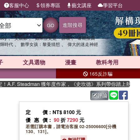
客服中心
領券專區
藝文講座
學習平台
進階搜尋
GO
、
、
、
sey
父親節
如果歷史是一群喵
暑期推薦
、
、
輝時代
數學女孩：黎曼猜想
偉大的迷走神經
子
文具選物
漫畫
教科考用
165反詐騙
. Steadman 獲年度作家，《史坎德》系列帶你踏上熱血奇幻旅
評論
定價
：NT$ 8100 元
優惠價
：
90
折
7290
元
若需訂購本書，請電洽客服 02-25006600[分機
130、131]。
無法訂購