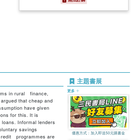
主題書展
更多
lems in rural finance,
is argued that cheap and
assumption have given
ns for this. It is
t loans. Informal lenders
oluntary savings
優惠方式：
加入即送50元購書金
al credit programmes are