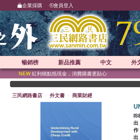
企業採購
會員登入
暢銷榜
新品
推薦
中文
外
NEW
紅利積點抵現金，消費購書更貼心
三民網路書店
外文書
商業財經
U
IS
出
出