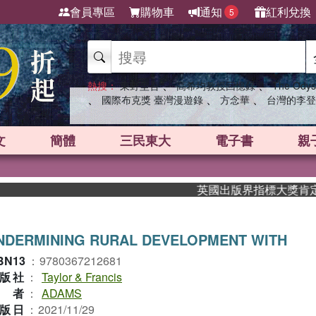
會員專區
購物車
通知
紅利兌換
5
、
、
熱搜：
東野圭吾
高希均教授回憶錄
The Odys
、
、
、
國際布克獎 臺灣漫遊錄
方念華
台灣的李登
文
簡體
三民東大
電子書
親
英國出版界指標大獎肯定！A.F
NDERMINING RURAL DEVELOPMENT WITH
BN13
：
9780367212681
版社
：
Taylor & Francis
作者
：
ADAMS
版日
：
2021/11/29