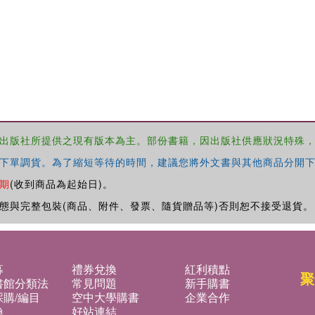
出版社所提供之現有版本為主。部份書籍，因出版社供應狀況特殊
下單調貨。為了縮短等待的時間，建議您將外文書與其他商品分開下
期
(收到商品為起始日)。
態與完整包裝(商品、附件、發票、隨貨贈品等)否則恕不接受退貨。
募
禮券兌換
紅利積點
聚
書館分類法
常見問題
新手購書
購/編目
空中大學購書
企業合作
換
好站連結