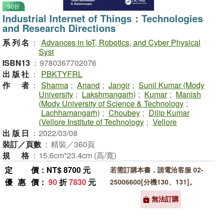
90折
Industrial Internet of Things：Technologies
and Research Directions
系列名
：
Advances in IoT, Robotics, and Cyber Physical
Syst
ISBN13
：
9780367702076
出版社
：
PBKTYFRL
作者
：
Sharma
;
Anand
;
Jangir
;
Sunil Kumar (Mody
University
;
Lakshmangarh)
;
Kumar
;
Manish
(Mody University of Science & Technology
;
Lachhamangarh)
;
Choubey
;
Dilip Kumar
(Vellore Institute of Technology
;
Vellore
出版日
：
2022/03/08
裝訂／頁數
：
精裝／360頁
規格
：
15.6cm*23.4cm (高/寬)
定價
：NT$ 8700 元
若需訂購本書，請電洽客服 02-
優惠價
：
90
折
7830
元
25006600[分機130、131]。
無法訂購