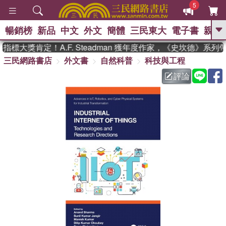
5
暢銷榜
新品
中文
外文
簡體
三民東大
電子書
親子
GO
標大獎肯定！A.F. Steadman 獲年度作家，《史坎德》系列
三民網路書店
外文書
自然科普
科技與工程
、
熱搜：
東野圭吾
高希均教授回憶錄
、
、
、
The Odyssey
父親節
如果歷
評論
、
、
史是一群喵
暑期推薦
國際布克
、
、
獎 臺灣漫遊錄
方念華
台灣的李
、
、
登輝時代
數學女孩：黎曼猜想
偉大的迷走神經