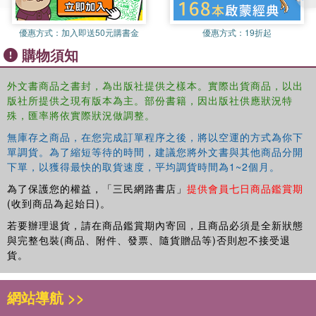
Researchers, academicians, and professionals working in
優惠方式：
加入即送50元購書金
優惠方式：
19折起
this inter-disciplinary area will be interested in this book.
購物須知
外文書商品之書封，為出版社提供之樣本。實際出貨商品，以出
版社所提供之現有版本為主。部份書籍，因出版社供應狀況特
殊，匯率將依實際狀況做調整。
無庫存之商品，在您完成訂單程序之後，將以空運的方式為你下
單調貨。為了縮短等待的時間，建議您將外文書與其他商品分開
下單，以獲得最快的取貨速度，平均調貨時間為1~2個月。
為了保護您的權益，「三民網路書店」
提供會員七日商品鑑賞期
(收到商品為起始日)。
若要辦理退貨，請在商品鑑賞期內寄回，且商品必須是全新狀態
與完整包裝(商品、附件、發票、隨貨贈品等)否則恕不接受退
貨。
網站導航 >>