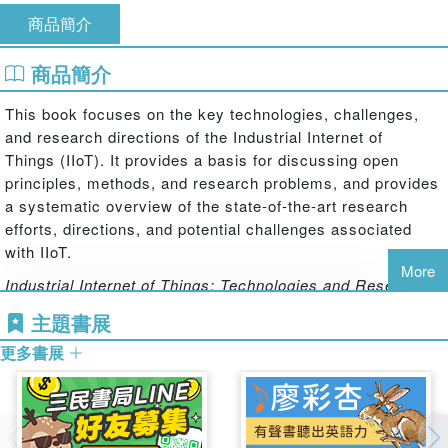
商品簡介
商品簡介
This book focuses on the key technologies, challenges,
and research directions of the Industrial Internet of
Things (IIoT). It provides a basis for discussing open
principles, methods, and research problems, and provides
a systematic overview of the state-of-the-art research
efforts, directions, and potential challenges associated
with IIoT.
More
Industrial Internet of Things: Technologies and Research
Directions
covers how industry automation is projected to
主題書展
be the largest and fastest-growing segment of the market.
更多書展
It explores the collaborative development of high-
performance telecommunications, military, industrial, and
general-purpose embedded computing applications, and
offers a systematic overview of the state-of-the-art
research efforts and new potential directions.