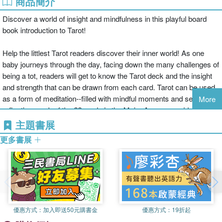
商品簡介
Discover a world of insight and mindfulness in this playful board
book introduction to Tarot!
Help the littlest Tarot readers discover their inner world! As one
baby journeys through the day, facing down the many challenges of
being a tot, readers will get to know the Tarot deck and the insight
and strength that can be drawn from each card. Tarot can be used
as a form of meditation--filled with mindful moments and self-
More
reflection, each of the 22 cards in the Major Arcane provide a
chance to ground your little one in the moment.
主題書展
更多書展
優惠方式：
加入即送50元購書金
優惠方式：
19折起