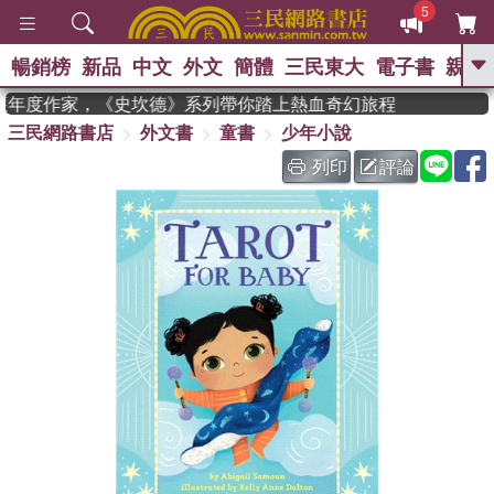
5
暢銷榜
新品
中文
外文
簡體
三民東大
電子書
親子
GO
an 獲年度作家，《史坎德》系列帶你踏上熱血奇幻旅程
三民網路書店
外文書
童書
少年小說
、
、
熱搜：
東野圭吾
The Odyssey
、
、
父親節
如果歷史是一群喵
暑期
列印
評論
、
、
推薦
國際布克獎 臺灣漫遊錄
方
、
、
念華
台灣的李登輝時代
數學女
、
孩：黎曼猜想
偉大的迷走神經