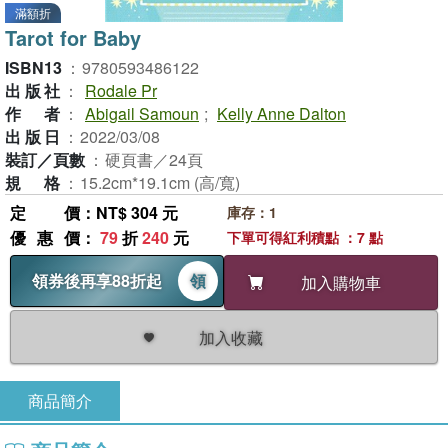
滿額折
Tarot for Baby
ISBN13
：
9780593486122
出版社
：
Rodale Pr
作者
：
Abigail Samoun
;
Kelly Anne Dalton
出版日
：
2022/03/08
裝訂／頁數
：
硬頁書／24頁
規格
：
15.2cm*19.1cm (高/寬)
定價
：NT$ 304 元
庫存：1
優惠價
：
79
折
240
元
下單可得紅利積點 ：7 點
領券後再享88折起
領
加入購物車
加入收藏
商品簡介