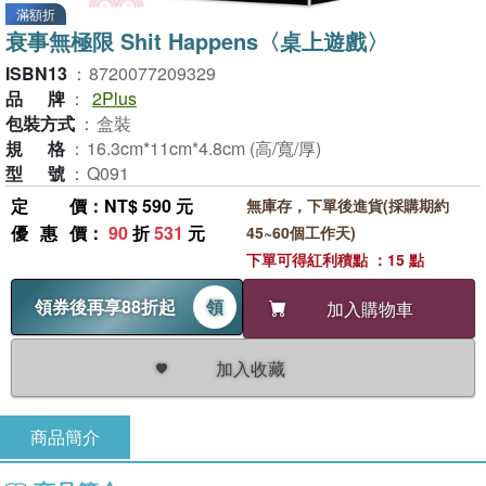
滿額折
衰事無極限 Shit Happens〈桌上遊戲〉
ISBN13
：
8720077209329
品牌
：
2Plus
包裝方式
：
盒裝
規格
：
16.3cm*11cm*4.8cm (高/寬/厚)
型號
：
Q091
定價
：NT$ 590 元
無庫存，下單後進貨(採購期約
優惠價
：
90
折
531
元
45~60個工作天)
下單可得紅利積點 ：15 點
領券後再享88折起
領
加入購物車
加入收藏
商品簡介