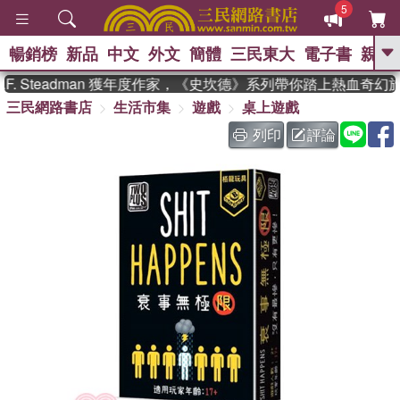
5
暢銷榜
新品
中文
外文
簡體
三民東大
電子書
親子
GO
. Steadman 獲年度作家，《史坎德》系列帶你踏上熱血奇幻旅
三民網路書店
生活市集
遊戲
桌上遊戲
、
、
熱搜：
東野圭吾
The Odyssey
、
、
父親節
如果歷史是一群喵
暑期
列印
評論
、
、
推薦
國際布克獎 臺灣漫遊錄
方
、
、
念華
台灣的李登輝時代
數學女
、
孩：黎曼猜想
偉大的迷走神經