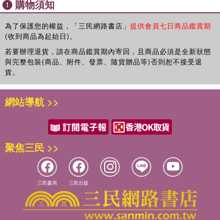
購物須知
衰事牌 x 200
注意事項：
為了保護您的權益，「三民網路書店」
提供會員七日商品鑑賞期
●請勿放置於潮濕處或高溫日照下
(收到商品為起始日)。
●請勿放置於幼兒易取處
若要辦理退貨，請在商品鑑賞期內寄回，且商品必須是全新狀態
●請勿接近火源以及腐蝕性溶劑
與完整包裝(商品、附件、發票、隨貨贈品等)否則恕不接受退
●內有細小配件，請勿放入口中，以免誤食
貨。
●九歲以下兒童請在成人監護下使用
●三歲以下兒童不宜
網站導航 >>
商品除瑕疵品外，恕不接受退換貨
因拍攝略有色差，圖片僅供參考，顏色請以實際收到商品為準
聚焦三民 >>
三民書局
三民出版