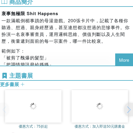
商品簡介
衰事無極限 Shit Happens
一款滿載倒楣事蹟的母湯遊戲。200張卡片中，記載了各種你
聽過、想過、親身經歷過，甚至連想都沒想過的悲慘事件。你
扮演一名衰事審查員，運用邏輯思維、價值判斷以及人生閱
歷，衡量遞到面前的每一宗案件，哪一件比較衰。
範例如下：
「被剪了醜爆的髮型」
More
「把調情簡訊發給媽媽」
「和爸媽一起看他們演的A片」
主題書展
奇怪的思緒開始奔騰了嗎？是的，它就是這麼一款糟糕的遊
更多書展
戲。
遊戲資訊：
遊戲人數：2人以上
遊戲時間：20分鐘
適合年齡：17+
優惠方式：
75折起
優惠方式：
加入即送50元購書金
配件內容：