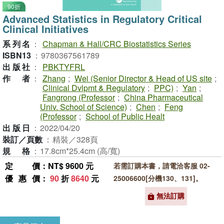
90折
Advanced Statistics in Regulatory Critical
Clinical Initiatives
系列名
：
Chapman & Hall/CRC Biostatistics Series
ISBN13
：
9780367561789
出版社
：
PBKTYFRL
作者
：
Zhang
;
Wei (Senior Director & Head of US site
;
Clinical Dvlpmt & Regulatory
;
PPC)
;
Yan
;
Fangrong (Professor
;
China Pharmaceutical
Univ. School of Science)
;
Chen
;
Feng
(Professor
;
School of Public Healt
出版日
：
2022/04/20
裝訂／頁數
：
精裝／328頁
規格
：
17.8cm*25.4cm (高/寬)
定價
：NT$ 9600 元
若需訂購本書，請電洽客服 02-
優惠價
：
90
折
8640
元
25006600[分機130、131]。
無法訂購