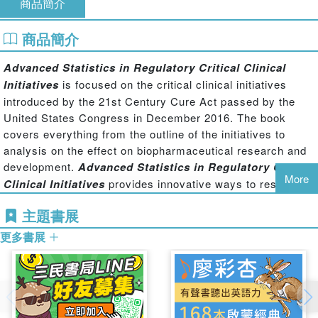
商品簡介
商品簡介
Advanced Statistics in Regulatory Critical Clinical
Initiatives
is focused on the critical clinical initiatives
introduced by the 21st Century Cure Act passed by the
United States Congress in December 2016. The book
covers everything from the outline of the initiatives to
analysis on the effect on biopharmaceutical research and
development.
Advanced Statistics in Regulatory Critical
More
Clinical Initiatives
provides innovative ways to resolve
common challenges in statistical research of rare
主題書展
diseases such small sample sizes and provides guidance
for combined use of data. With analysis from regulatory
更多書展
and scientific perspectives this book is an ideal
companion for researchers in biostatistics, pharmaceutical
development, and policy makers in related fields.
Key Features: