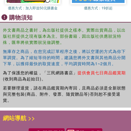
Provides better understanding of innovative design and analysis of
優惠方式：
加入即送50元購書金
優惠方式：
19折起
each critical clinical initiatives which may be used in regulatory
購物須知
review/approval of drug development.
Makes recommendations to evaluate submissions accurately and
reliably.
外文書商品之書封，為出版社提供之樣本。實際出貨商品，以出
版社所提供之現有版本為主。部份書籍，因出版社供應狀況特
Proposes innovative study designs and statistical methods for
殊，匯率將依實際狀況做調整。
oncology and/or rare disease drug development.
Provides insight regarding current regulatory guidance on drug
無庫存之商品，在您完成訂單程序之後，將以空運的方式為你下
development such as gene therapy and rare diseases.
單調貨。為了縮短等待的時間，建議您將外文書與其他商品分開
下單，以獲得最快的取貨速度，平均調貨時間為1~2個月。
為了保護您的權益，「三民網路書店」
提供會員七日商品鑑賞期
(收到商品為起始日)。
若要辦理退貨，請在商品鑑賞期內寄回，且商品必須是全新狀態
與完整包裝(商品、附件、發票、隨貨贈品等)否則恕不接受退
貨。
網站導航 >>