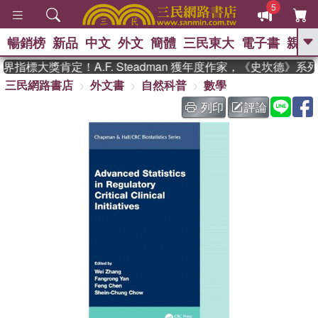
5
暢銷榜
新品
中文
外文
簡體
三民東大
電子書
親子
GO
指標大獎肯定！A.F. Steadman 獲年度作家，《史坎德》系
三民網路書店
外文書
自然科普
數學
、
、
熱搜：
東野圭吾
The Odyssey
、
、
父親節
如果歷史是一群喵
暑期
列印
評論
、
、
推薦
國際布克獎 臺灣漫遊錄
方
、
、
念華
台灣的李登輝時代
數學女
、
孩：黎曼猜想
偉大的迷走神經