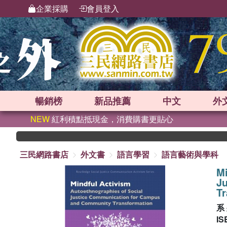
企業採購
會員登入
暢銷榜
新品
推薦
中文
外
NEW
紅利積點抵現金，消費購書更貼心
三民網路書店
外文書
語言學習
語言藝術與學科
Mi
J
Tr
系
IS