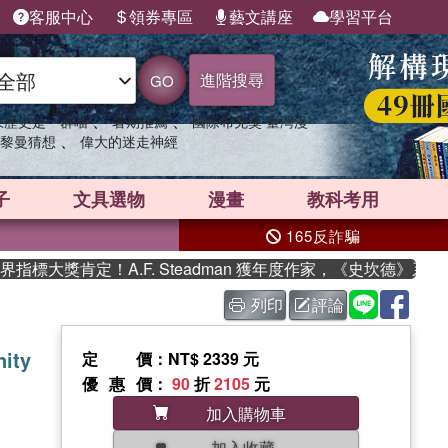
客服中心
領券專區
藝文講座
學習平台
進階搜尋
GO
、
、
果歷史是一群喵
暑期推薦
國際布克獎 臺灣漫
、
黎曼猜想
偉大的迷走神經
子
文具選物
漫畫
教科考用
165反詐騙
大獎肯定！A.F. Steadman 獲年度作家，《史坎德》系列帶
列印
評論
ity
定價
：NT$ 2339 元
優惠價
：
90
折
2105
元
加入購物車
加入收藏