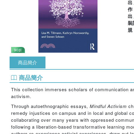
出
出
裝
90折
商品簡介
商品簡介
This collection immerses scholars of communication and
activism.
Through autoethnographic essays
,
Mindful Activism
ch
remedy injustices on campus and in local and global co
collaborating over many years with oppressed communi
following a liberation-based transformative learning mo
authors re-experience activist experiences, draw out le