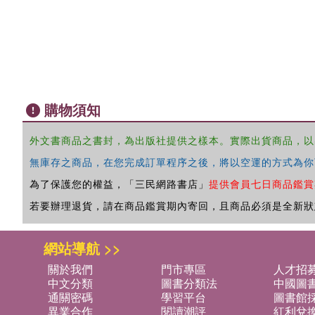
購物須知
外文書商品之書封，為出版社提供之樣本。實際出貨商品，以
無庫存之商品，在您完成訂單程序之後，將以空運的方式為你
為了保護您的權益，「三民網路書店」
提供會員七日商品鑑賞
若要辦理退貨，請在商品鑑賞期內寄回，且商品必須是全新狀
網站導航 >>
關於我們
門市專區
人才招
中文分類
圖書分類法
中國圖
通關密碼
學習平台
圖書館採
異業合作
閱讀潮評
紅利兌