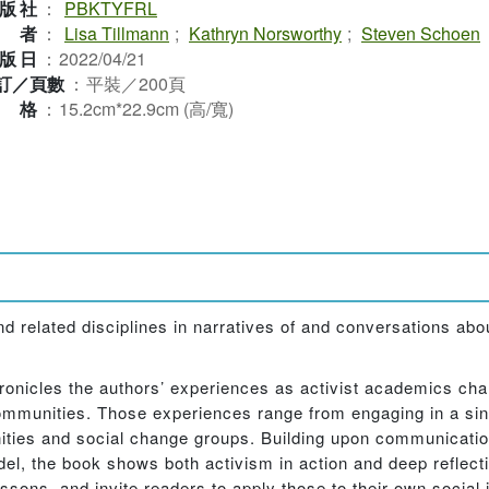
版社
：
PBKTYFRL
作者
：
Lisa Tillmann
;
Kathryn Norsworthy
;
Steven Schoen
版日
：
2022/04/21
訂／頁數
：
平裝／200頁
規格
：
15.2cm*22.9cm (高/寬)
 related disciplines in narratives of and conversations abou
ronicles the authors’ experiences as activist academics cha
mmunities. Those experiences range from engaging in a singl
ties and social change groups. Building upon communicatio
del, the book shows both activism in action and deep reflect
ssons, and invite readers to apply those to their own social