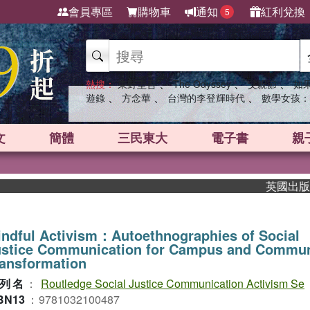
會員專區
購物車
通知
紅利兌換
5
、
、
、
熱搜：
東野圭吾
The Odyssey
父親節
如
、
、
、
遊錄
方念華
台灣的李登輝時代
數學女孩：
文
簡體
三民東大
電子書
親
英國出版界指標
ndful Activism：Autoethnographies of Social
ustice Communication for Campus and Commun
ansformation
列名
：
Routledge Social Justice Communication Activism Se
BN13
：
9781032100487