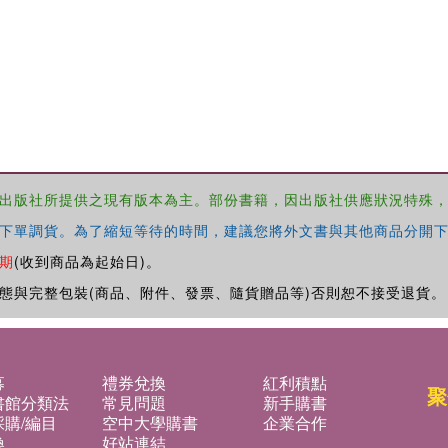
出版社所提供之現有版本為主。部份書籍，因出版社供應狀況特殊
下單調貨。為了縮短等待的時間，建議您將外文書與其他商品分開下
期
(收到商品為起始日)。
態與完整包裝(商品、附件、發票、隨貨贈品等)否則恕不接受退貨。
募
禮券兌換
紅利積點
聚
書館分類法
常見問題
新手購書
購/編目
空中大學購書
企業合作
換
好站連結