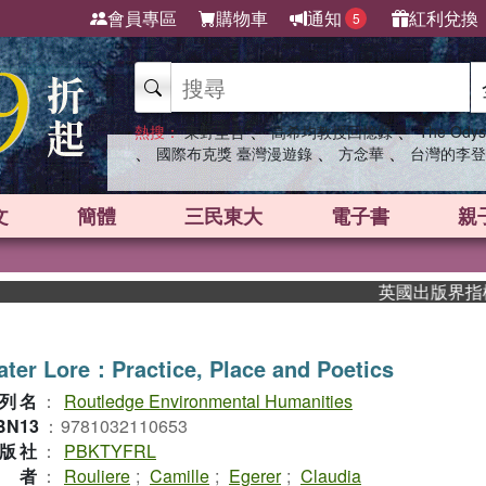
會員專區
購物車
通知
紅利兌換
5
、
、
熱搜：
東野圭吾
高希均教授回憶錄
The Odys
、
、
、
國際布克獎 臺灣漫遊錄
方念華
台灣的李登
文
簡體
三民東大
電子書
親
英國出版界指標大獎肯
ter Lore：Practice, Place and Poetics
列名
：
Routledge Environmental Humanities
BN13
：
9781032110653
版社
：
PBKTYFRL
作者
：
Rouliere
;
Camille
;
Egerer
;
Claudia