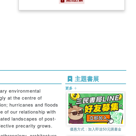
主題書展
更多
rary environmental
ly at the centre of
ion; hurricanes and floods
 of our relationship with
tated landscapes of post-
ective precarity grows.
優惠方式：
加入即送50元購書金
anthropology, architecture,