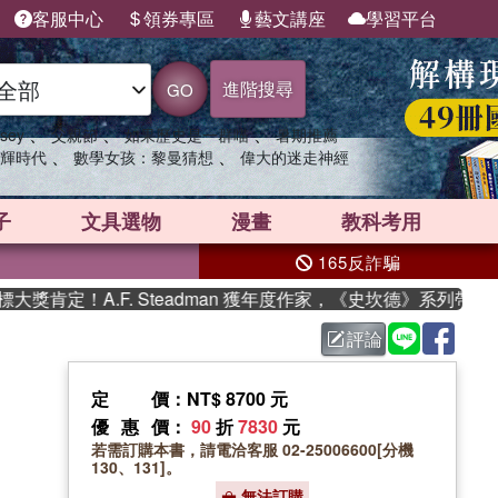
客服中心
領券專區
藝文講座
學習平台
進階搜尋
GO
、
、
、
sey
父親節
如果歷史是一群喵
暑期推薦
、
、
輝時代
數學女孩：黎曼猜想
偉大的迷走神經
子
文具選物
漫畫
教科考用
165反詐騙
定！A.F. Steadman 獲年度作家，《史坎德》系列帶你踏
評論
定價
：NT$ 8700 元
優惠價
：
90
折
7830
元
若需訂購本書，請電洽客服 02-25006600[分機
130、131]。
無法訂購