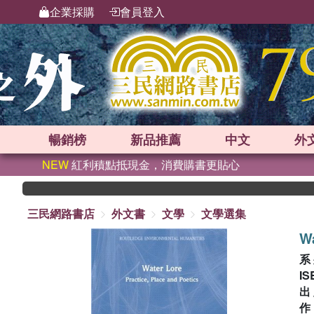
企業採購
會員登入
暢銷榜
新品
推薦
中文
外
NEW
紅利積點抵現金，消費購書更貼心
三民網路書店
外文書
文學
文學選集
Wa
系
IS
出