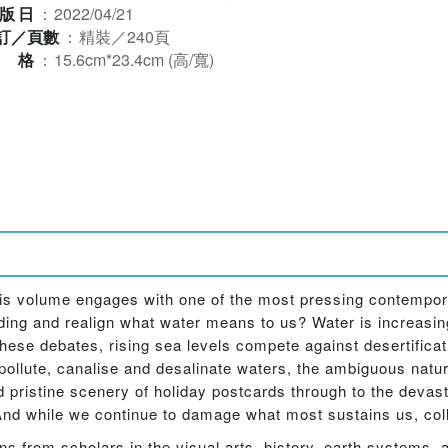
版日
：
2022/04/21
訂／頁數
：
精裝／240頁
規格
：
15.6cm*23.4cm (高/寬)
 this volume engages with one of the most pressing contempo
ding and realign what water means to us? Water is increasing
these debates, rising sea levels compete against desertificat
pollute, canalise and desalinate waters, the ambiguous nature
d pristine scenery of holiday postcards through to the devas
nd while we continue to damage what most sustains us, coll
ns from scholars in the visual arts, history, earth systems, 