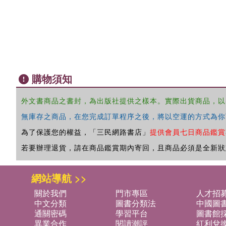
購物須知
外文書商品之書封，為出版社提供之樣本。實際出貨商品，以
無庫存之商品，在您完成訂單程序之後，將以空運的方式為你
為了保護您的權益，「三民網路書店」
提供會員七日商品鑑賞
若要辦理退貨，請在商品鑑賞期內寄回，且商品必須是全新狀
網站導航 >>
關於我們
門市專區
人才招
中文分類
圖書分類法
中國圖
通關密碼
學習平台
圖書館採
異業合作
閱讀潮評
紅利兌