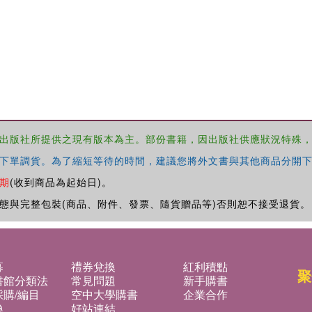
出版社所提供之現有版本為主。部份書籍，因出版社供應狀況特殊
下單調貨。為了縮短等待的時間，建議您將外文書與其他商品分開下
期
(收到商品為起始日)。
態與完整包裝(商品、附件、發票、隨貨贈品等)否則恕不接受退貨。
募
禮券兌換
紅利積點
聚
書館分類法
常見問題
新手購書
購/編目
空中大學購書
企業合作
換
好站連結