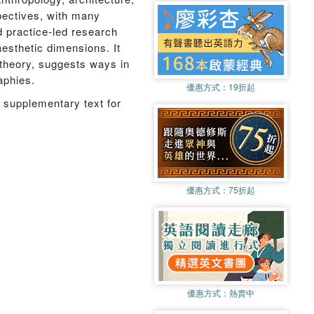
spectives, with many
 practice-led research
aesthetic dimensions. It
 theory, suggests ways in
aphies.
優惠方式：
19折起
 supplementary text for
優惠方式：
75折起
優惠方式：
熱賣中