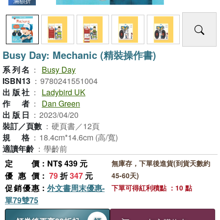
滿額折
Busy Day: Mechanic (精裝操作書)
系列名
：
Busy Day
ISBN13
：
9780241551004
出版社
：
Ladybird UK
作者
：
Dan Green
出版日
：
2023/04/20
裝訂／頁數
：
硬頁書／12頁
規格
：
18.4cm*14.6cm (高/寬)
適讀年齡
：
學齡前
定價
：NT$ 439 元
無庫存，下單後進貨(到貨天數約
優惠價
：
79
折
347
元
45-60天)
促銷優惠
：
外文書周末優惠-
下單可得紅利積點 ：10 點
單79雙75