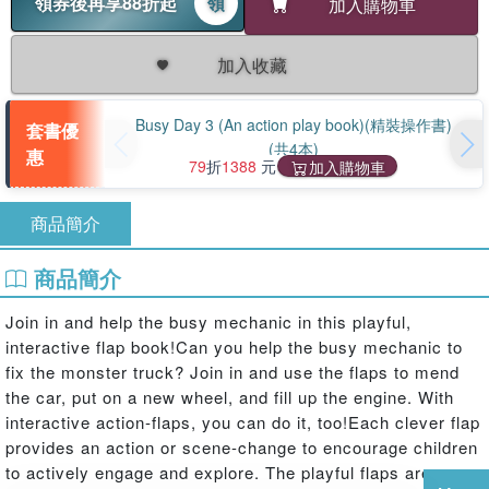
領券後再享88折起
領
加入購物車
加入收藏
Busy Day 3 (An action play book)(精裝操作書)
套書優
(共4本)
惠
79
折
1388
元
加入購物車
商品簡介
商品簡介
Join in and help the busy mechanic in this playful,
interactive flap book!Can you help the busy mechanic to
fix the monster truck? Join in and use the flaps to mend
the car, put on a new wheel, and fill up the engine. With
interactive action-flaps, you can do it, too!Each clever flap
provides an action or scene-change to encourage children
to actively engage and explore. The playful flaps are