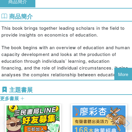
商品簡介
商品簡介
This book brings together leading scholars in the field to
provide insights on economics of education.
The book begins with an overview of education and human
capacity development and looks at the production of
education through individuals’ learning, education
financing, and the role of individual circumstances. It also
More
analyses the complex relationship between education and
mobility and highlights what key challenges for education
systems in a global world are. Each chapter provides
主題書展
detailed analysis of interesting and policy-relevant topics
更多書展
in the fields of education economics and human capacity
development.
This book is a useful reference for those who wish to
understand the changing landscape and models of higher