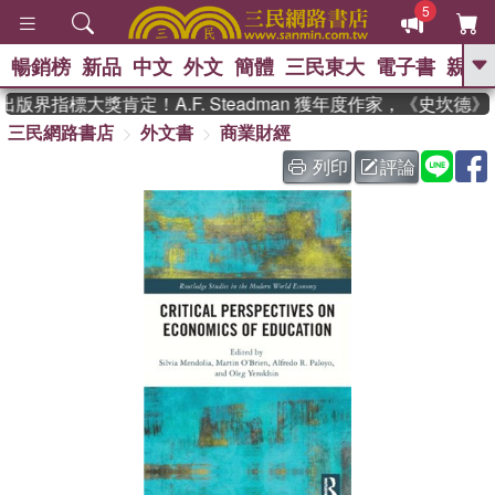
5
暢銷榜
新品
中文
外文
簡體
三民東大
電子書
親子
GO
版界指標大獎肯定！A.F. Steadman 獲年度作家，《史坎德
三民網路書店
外文書
商業財經
、
、
熱搜：
東野圭吾
The Odyssey
、
、
父親節
如果歷史是一群喵
暑期
列印
評論
、
、
推薦
國際布克獎 臺灣漫遊錄
方
、
、
念華
台灣的李登輝時代
數學女
、
孩：黎曼猜想
偉大的迷走神經