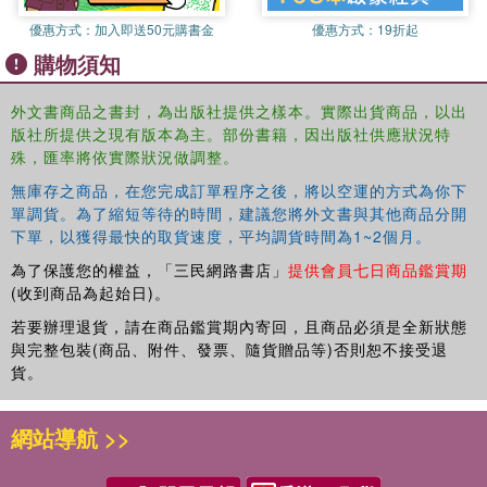
education in the context of digital advances and
優惠方式：
加入即送50元購書金
優惠方式：
19折起
innovation. It will also be of interest to those in the areas
of education and training.
購物須知
外文書商品之書封，為出版社提供之樣本。實際出貨商品，以出
版社所提供之現有版本為主。部份書籍，因出版社供應狀況特
殊，匯率將依實際狀況做調整。
無庫存之商品，在您完成訂單程序之後，將以空運的方式為你下
單調貨。為了縮短等待的時間，建議您將外文書與其他商品分開
下單，以獲得最快的取貨速度，平均調貨時間為1~2個月。
為了保護您的權益，「三民網路書店」
提供會員七日商品鑑賞期
(收到商品為起始日)。
若要辦理退貨，請在商品鑑賞期內寄回，且商品必須是全新狀態
與完整包裝(商品、附件、發票、隨貨贈品等)否則恕不接受退
貨。
網站導航 >>