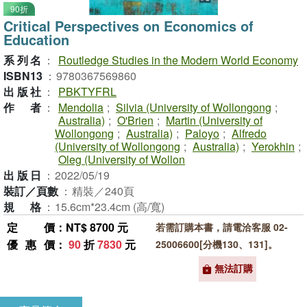
90折
Critical Perspectives on Economics of
Education
系列名
：
Routledge Studies in the Modern World Economy
ISBN13
：
9780367569860
出版社
：
PBKTYFRL
作者
：
Mendolia
;
Silvia (University of Wollongong
;
Australia)
;
O'Brien
;
Martin (University of
Wollongong
;
Australia)
;
Paloyo
;
Alfredo
(University of Wollongong
;
Australia)
;
Yerokhin
;
Oleg (University of Wollon
出版日
：
2022/05/19
裝訂／頁數
：
精裝／240頁
規格
：
15.6cm*23.4cm (高/寬)
定價
：NT$ 8700 元
若需訂購本書，請電洽客服 02-
優惠價
：
90
折
7830
元
25006600[分機130、131]。
無法訂購