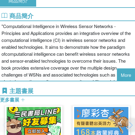
商品簡介
商品簡介
"Computational Intelligence in Wireless Sensor Networks -
Principles and Applications provides an integrative overview of the
computational intelligence (CI) in wireless sensor networks and
enabled technologies. It aims to demonstrate how the paradigm
ofcomputational intelligence can benefit wireless sensor networks
and sensor-enabled technologies to overcome their issues. The
book provides extensive coverage over the multiple design
challenges of WSNs and associated technologies such as
More
clustering, routing, media access, security, mobility, and design of
energy-efficient network operations. The book describes various CI
主題書展
strategies such as fuzzy computing, evolutionary computing,
更多書展
reinforcement learning, artificial intelligence, swarm intelligence,
teaching learning-based optimization, etc. It also discusses
applying the techniques mentioned above in wireless sensor
networks and sensor-enabled technologies to meet the inherent
design challenges. The book mainly addresses the challenges