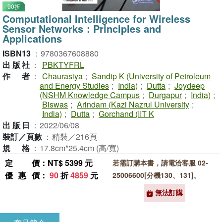
90折
Computational Intelligence for Wireless
Sensor Networks：Principles and
Applications
ISBN13
：
9780367608880
出版社
：
PBKTYFRL
作者
：
Chaurasiya
;
Sandip K (University of Petroleum
and Energy Studies
;
India)
;
Dutta
;
Joydeep
(NSHM Knowledge Campus
;
Durgapur
;
India)
;
Biswas
;
Arindam (Kazi Nazrul University
;
India)
;
Dutta
;
Gorchand (IIT K
出版日
：
2022/06/08
裝訂／頁數
：
精裝／216頁
規格
：
17.8cm*25.4cm (高/寬)
定價
：NT$ 5399 元
若需訂購本書，請電洽客服 02-
優惠價
：
90
折
4859
元
25006600[分機130、131]。
無法訂購