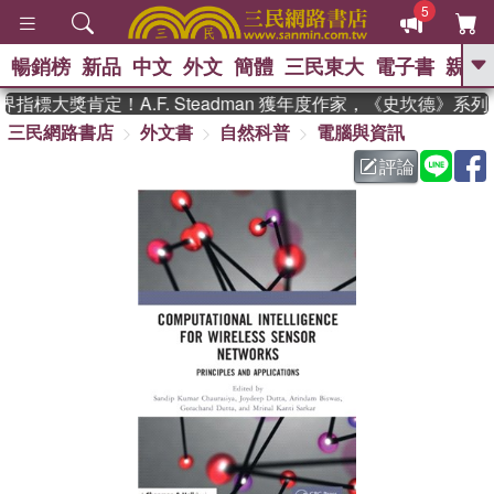
5
暢銷榜
新品
中文
外文
簡體
三民東大
電子書
親子
GO
指標大獎肯定！A.F. Steadman 獲年度作家，《史坎德》系
三民網路書店
外文書
自然科普
電腦與資訊
、
熱搜：
東野圭吾
高希均教授回憶錄
、
、
、
The Odyssey
父親節
如果歷
評論
、
、
史是一群喵
暑期推薦
國際布克
、
、
獎 臺灣漫遊錄
方念華
台灣的李
、
、
登輝時代
數學女孩：黎曼猜想
偉大的迷走神經