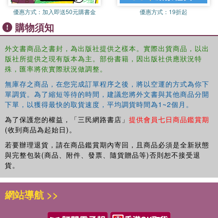
pertaining to the development of intelligent network systems via
優惠方式：
加入即送50元購書金
優惠方式：
19折起
computational intelligence. It provides insights into how intelligence
購物須知
has been pursued and can further be pursued in the development
of sensor-enabled applications"--
外文書商品之書封，為出版社提供之樣本。實際出貨商品，以出
版社所提供之現有版本為主。部份書籍，因出版社供應狀況特
殊，匯率將依實際狀況做調整。
無庫存之商品，在您完成訂單程序之後，將以空運的方式為你下
單調貨。為了縮短等待的時間，建議您將外文書與其他商品分開
下單，以獲得最快的取貨速度，平均調貨時間為1~2個月。
為了保護您的權益，「三民網路書店」
提供會員七日商品鑑賞期
(收到商品為起始日)。
若要辦理退貨，請在商品鑑賞期內寄回，且商品必須是全新狀態
與完整包裝(商品、附件、發票、隨貨贈品等)否則恕不接受退
貨。
網站導航 >>