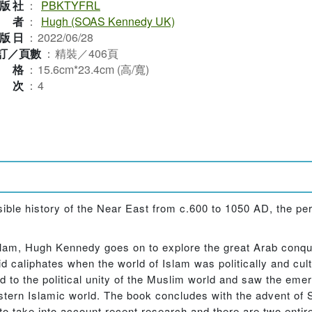
版社
：
PBKTYFRL
作者
：
Hugh (SOAS Kennedy UK)
版日
：
2022/06/28
訂／頁數
：
精裝／406頁
規格
：
15.6cm*23.4cm (高/寬)
版次
：
4
ible history of the Near East from c.600 to 1050 AD, the per
Islam, Hugh Kennedy goes on to explore the great Arab conqu
caliphates when the world of Islam was politically and cult
nd to the political unity of the Muslim world and saw the eme
tern Islamic world. The book concludes with the advent of Se
 to take into account recent research and there are two enti