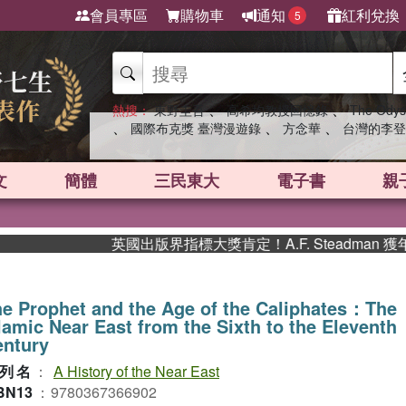
會員專區
購物車
通知
紅利兌換
5
、
、
熱搜：
東野圭吾
高希均教授回憶錄
The Odys
、
、
、
國際布克獎 臺灣漫遊錄
方念華
台灣的李登
文
簡體
三民東大
電子書
親
英國出版界指標大獎肯定！A.F. Steadman 
e Prophet and the Age of the Caliphates：The
lamic Near East from the Sixth to the Eleventh
entury
列名
：
A History of the Near East
BN13
：
9780367366902