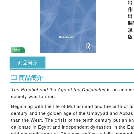
出
出
裝
90折
商品簡介
商品簡介
The Prophet and the Age of the Caliphates
is an access
society was formed.
Beginning with the life of Muhammad and the birth of 
century and the golden age of the Umayyad and Abbasid 
than the West. The crisis of the tenth century put an e
caliphate in Egypt and independent dynasties in the Eas
mid-eleventh century. This new edition is fully updated