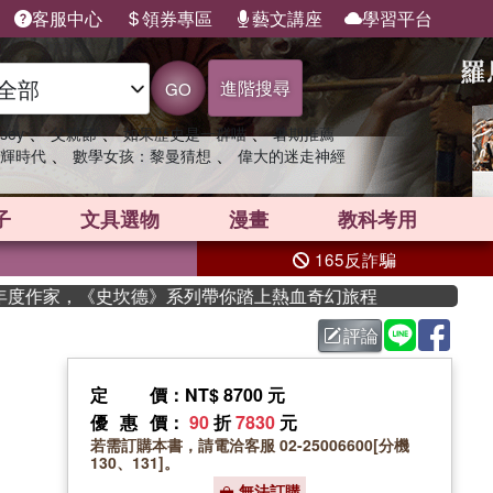
客服中心
領券專區
藝文講座
學習平台
進階搜尋
GO
、
、
、
sey
父親節
如果歷史是一群喵
暑期推薦
、
、
輝時代
數學女孩：黎曼猜想
偉大的迷走神經
子
文具選物
漫畫
教科考用
165反詐騙
獲年度作家，《史坎德》系列帶你踏上熱血奇幻旅程
評論
定價
：NT$ 8700 元
優惠價
：
90
折
7830
元
若需訂購本書，請電洽客服 02-25006600[分機
130、131]。
無法訂購