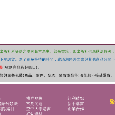
出版社所提供之現有版本為主。部份書籍，因出版社供應狀況特殊
下單調貨。為了縮短等待的時間，建議您將外文書與其他商品分開下
期
(收到商品為起始日)。
態與完整包裝(商品、附件、發票、隨貨贈品等)否則恕不接受退貨。
募
禮券兌換
紅利積點
聚
書館分類法
常見問題
新手購書
購/編目
空中大學購書
企業合作
換
好站連結