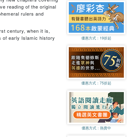
e reading of the original
ephemeral rulers and
st century, when it is,
of early Islamic history
優惠方式：
19折起
優惠方式：
75折起
優惠方式：
熱賣中