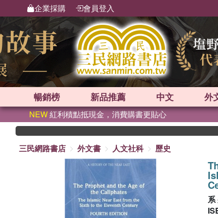
企業採購
會員登入
暢銷榜
新品
推薦
中文
外
NEW
紅利積點抵現金，消費購書更貼心
三民網路書店
外文書
人文社科
歷史
Th
Is
C
系
IS