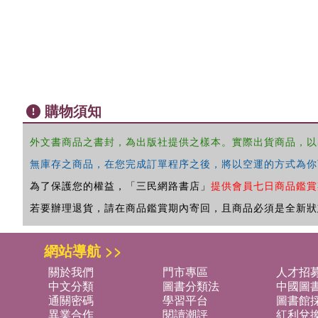
購物須知
外文書商品之書封，為出版社提供之樣本。實際出貨商品，以
無庫存之商品，在您完成訂單程序之後，將以空運的方式為你
為了保護您的權益，「三民網路書店」
提供會員七日商品鑑賞
若要辦理退貨，請在商品鑑賞期內寄回，且商品必須是全新狀
網站導航 >>
關於我們
門市專區
人才招
中文分類
圖書分類法
中國圖
通關密碼
學習平台
圖書館採
異業合作
閱讀潮評
紅利兌