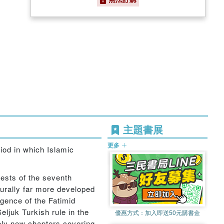
主題書展
更多
iod in which Islamic
ests of the seventh
urally far more developed
rgence of the Fatimid
ljuk Turkish rule in the
優惠方式：
加入即送50元購書金
rely new chapters covering