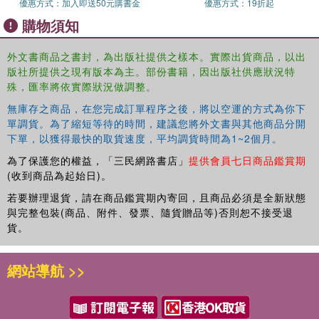
優惠方式：
加入即送50元購書金
優惠方式：
19折起
Provides human-machine interactive technologies and smart
applications using IoT.
購物須知
Covers cyber-physical systems and IoT in HMI, using a blend of
外文書商品之書封，為出版社提供之樣本。實際出貨商品，以出
theoretical knowledge with a practical approach.
版社所提供之現有版本為主。部份書籍，因出版社供應狀況特
殊，匯率將依實際狀況做調整。
It also covers important concepts including smart grid and
無庫存之商品，在您完成訂單程序之後，將以空運的方式為你下
energy consumption monitoring, smart vehicular and
單調貨。為了縮短等待的時間，建議您將外文書與其他商品分開
transportation systems, smart home automation,
下單，以獲得最快的取貨速度，平均調貨時間為1~2個月。
automatic identification systems, supervisory control and
為了保護您的權益，「三民網路書店」
提供會員七日商品鑑賞期
data acquisition systems, designing and integrating
(收到商品為起始日)。
heterogeneous Human-Machine interactions, virtual and
augmented reality, natural language processing, computer
若要辦理退貨，請在商品鑑賞期內寄回，且商品必須是全新狀態
vision, and automatic speech recognition.
與完整包裝(商品、附件、發票、隨貨贈品等)否則恕不接受退
貨。
This text will be useful for senior undergraduate, graduate
students, and academic researchers in areas including
網站導航 >>
electrical, electronics, and communications engineering,
as well as computer science.