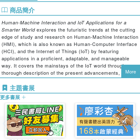
商品簡介
Human-Machine Interaction and IoT Applications for a
Smarter World
explores the futuristic trends at the cutting
edge of study and research on Human-Machine Interaction
(HMI), which is also known as Human-Computer Interface
(HCI), and the Internet of Things (IoT) by featuring
applications in a proficient, adaptable, and manageable
way. It covers the mainstays of the IoT world through a
More
thorough description of the present advancements,
systems, and structures.
主題書展
This book:
更多書展
Discusses algorithms and design methodologies for the
implementation of HMI based IoT systems.
Covers real-time utility of IoT-based devices and systems.