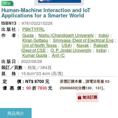
90折
Human-Machine Interaction and IoT
Applications for a Smarter World
ISBN13
：
9781032215228
出版社
：
PBKTYFRL
作者
：
Gupta
;
Nishu (Chandigarh University
;
India)
;
Kiran Gottapu
;
Srinivasa (Dept of Electrical Eng
;
Uni of North Texas
;
USA)
;
Nayak
;
Rakesh
(Dept of CSE
;
O. P. Jindal University
;
India)
;
Kumar Gupta
;
Anil (C
出版日
：
2022/06/28
裝訂／頁數
：
精裝／384頁
規格
：
15.6cm*23.4cm (高/寬)
定價
：NT$ 8700 元
若需訂購本書，請電洽客服 02-
優惠價
：
90
折
7830
元
25006600[分機130、131]。
無法訂購
商品簡介