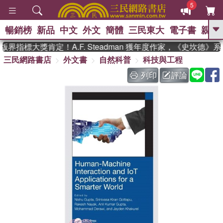
5
暢銷榜
新品
中文
外文
簡體
三民東大
電子書
親子
GO
界指標大獎肯定！A.F. Steadman 獲年度作家，《史坎德》
三民網路書店
外文書
自然科普
科技與工程
、
、
熱搜：
東野圭吾
The Odyssey
、
、
父親節
如果歷史是一群喵
暑期
列印
評論
、
、
推薦
國際布克獎 臺灣漫遊錄
方
、
、
念華
台灣的李登輝時代
數學女
、
孩：黎曼猜想
偉大的迷走神經