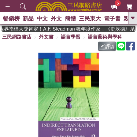
5
暢銷榜
新品
中文
外文
簡體
三民東大
電子書
親子
GO
界指標大獎肯定！A.F. Steadman 獲年度作家，《史坎德》
三民網路書店
外文書
語言學習
語言藝術與學科
、
熱搜：
東野圭吾
高希均教授回憶錄
、
、
、
The Odyssey
父親節
如果歷
評論
、
、
史是一群喵
暑期推薦
國際布克
、
、
獎 臺灣漫遊錄
方念華
台灣的李
、
、
登輝時代
數學女孩：黎曼猜想
偉大的迷走神經