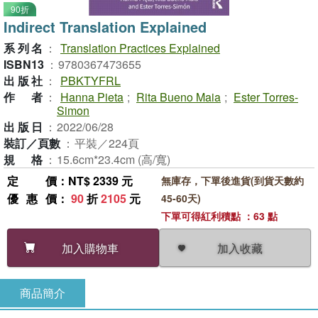
90折
Indirect Translation Explained
系列名
：
Translation Practices Explained
ISBN13
：
9780367473655
出版社
：
PBKTYFRL
作者
：
Hanna Pieta
;
Rita Bueno Maia
;
Ester Torres-
Simon
出版日
：
2022/06/28
裝訂／頁數
：
平裝／224頁
規格
：
15.6cm*23.4cm (高/寬)
定價
：NT$ 2339 元
無庫存，下單後進貨(到貨天數約
優惠價
：
90
折
2105
元
45-60天)
下單可得紅利積點 ：63 點
加入收藏
加入購物車
商品簡介