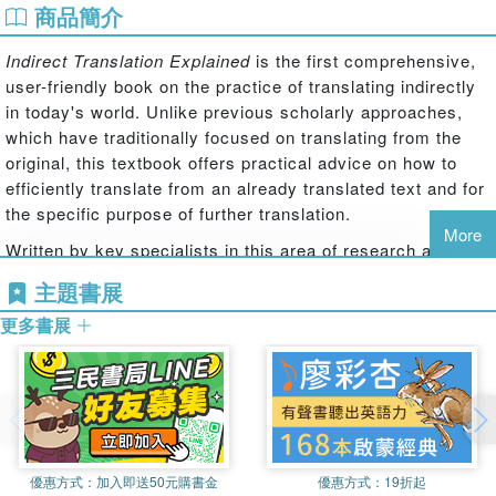
商品簡介
Indirect Translation Explained
is the first comprehensive,
user-friendly book on the practice of translating indirectly
in today's world. Unlike previous scholarly approaches,
which have traditionally focused on translating from the
original, this textbook offers practical advice on how to
efficiently translate from an already translated text and for
the specific purpose of further translation.
More
Written by key specialists in this area of research and
drawing on many years of translation teaching and
主題書展
practice, this process-focused textbook covers a range of
更多書展
languages, geographical settings and types of translation,
including audiovisual, literary, news, and scientific-
technical translation, as well as localization and
interpreting. Since this topic addresses the concerns and
practices of both more peripheral and more dominant
languages, this textbook is usable by all, regardless of the
language combinations they work with.
優惠方式：
加入即送50元購書金
優惠方式：
19折起