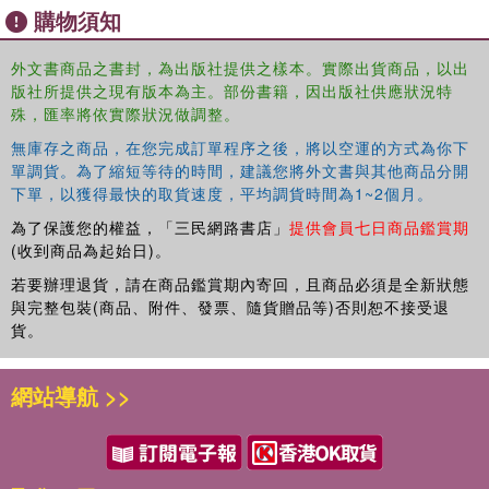
購物須知
Featuring theoretical considerations, tasks for hands-on
practice, suggestions for further discussion and diverse,
外文書商品之書封，為出版社提供之樣本。實際出貨商品，以出
real-world examples, this is the essential textbook for all
版社所提供之現有版本為主。部份書籍，因出版社供應狀況特
students and autodidacts learning how to translate via a
殊，匯率將依實際狀況做調整。
third language.
無庫存之商品，在您完成訂單程序之後，將以空運的方式為你下
Additional resources are available on the Routledge
單調貨。為了縮短等待的時間，建議您將外文書與其他商品分開
Translation Studies Portal:
下單，以獲得最快的取貨速度，平均調貨時間為1~2個月。
http://routledgetranslationstudiesportal.com
為了保護您的權益，「三民網路書店」
提供會員七日商品鑑賞期
(收到商品為起始日)。
若要辦理退貨，請在商品鑑賞期內寄回，且商品必須是全新狀態
與完整包裝(商品、附件、發票、隨貨贈品等)否則恕不接受退
貨。
網站導航 >>